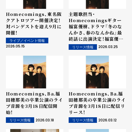
Homecomings、東名阪
主題歌担当・
クアトロツアー開催決定！
Homecomingsギター
対バンゲストを迎え9月に
福富優樹、ドラマ『冬のな
開催！
んかさ、春のなんかね』最
終話に出演決定！福富優樹
ライブ／イベント情報
「作品に向き合っている空
2026.05.15
2026.03.25
リリース情報
気感に背中を押してもらい
ました」
Homecomings、Ba.福
Homecomings、Ba.福
田穂那美の卒業公演のライ
田穂那美の卒業公演のライ
ブ音源を3月18日配信開
ブ音源を3月18日に配信リ
始！
リース！
2026.03.18
2026.03.12
リリース情報
リリース情報