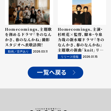
Homecomings、主題歌
Homecomings、主演・
を務めるドラマ『冬のなん
杉咲花×監督、脚本・今泉
かさ、春のなんかね』撮影
力哉の新水曜ドラマ『冬の
スタジオへ表敬訪問！
なんかさ、春のなんかね』
主題歌の新曲「knit」リリ
2026.03.11
動画／音声あり
ース！MVティザーを公開！
2026.01.15
リリース情報
一覧へ戻る