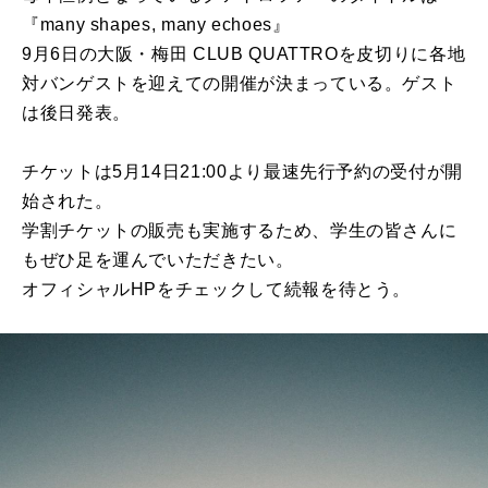
『many shapes, many echoes』
9
月
6日の大
阪
・梅田 CLUB QUATTRO
を
皮切り
に
各地
対
バン
ゲスト
を
迎え
ての
開催
が決ま
っている。
ゲスト
は後日発表。
チケットは5
月
14日21:
00より最速先行予約の受付が開
始された。
学割チケットの販売も実施するため、
学生の皆さん
に
もぜひ足
を
運んでいただきたい。
オフィシャルHP
を
チェックして続報
を
待とう。