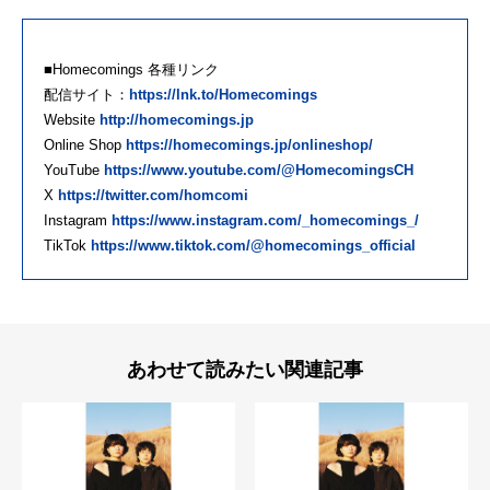
■Homecomings 各種リンク
配信サイト：
https://lnk.to/Homecomings
Website
http://homecomings.jp
Online Shop
https://homecomings.jp/onlineshop/
YouTube
https://www.youtube.com/@HomecomingsCH
X
https://twitter.com/homcomi
Instagram
https://www.instagram.com/_homecomings_/
TikTok
https://www.tiktok.com/@homecomings_official
あわせて読みたい関連記事