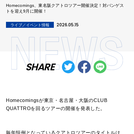
Homecomings、東名阪クアトロツアー開催決定！対バンゲス
トを迎え9月に開催！
2026.05.15
ライブ／イベント情報
SHARE
Homecomings
が東京・名古屋・大
阪
のCLUB
QUATTRO
を
回る
ツアー
の
開催
を
発表した。
毎年恒例となっている
クアトロ
ツアー
のタイトルは