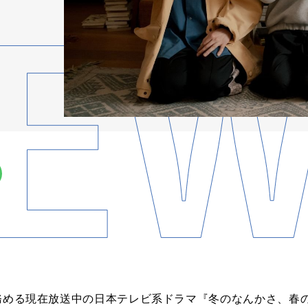
務める
現在放送中
の
日本テレビ
系
ドラマ
『
冬
の
なんか
さ
、
春