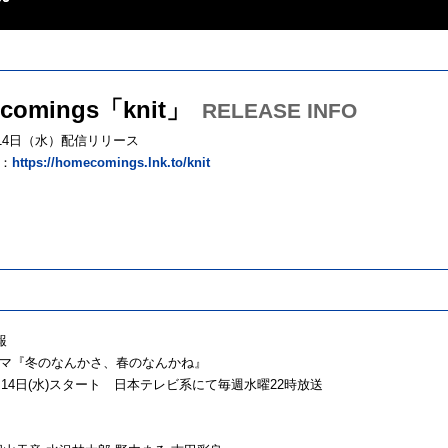
comings「knit」
RELEASE INFO
月14日（水）配信リリース
：
https://homecomings.lnk.to/knit
報
マ『冬のなんかさ、春のなんかね』
１月14日(水)スタート 日本テレビ系にて毎週水曜22時放送