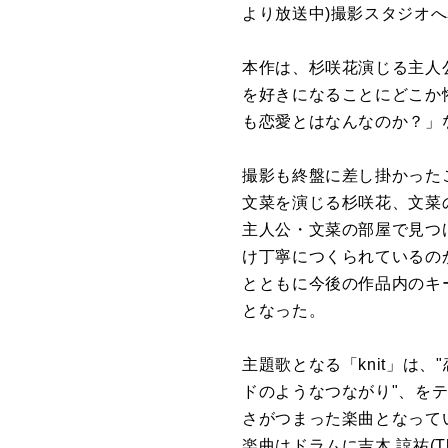
より放送中)
撮影
スタ
ジオ
へ
本作は、杉咲花演じる主人
を
好きになることにどこか
も恋愛とはなんな
の
か？」
撮影
も終盤に差し掛かった
文菜
を
演じる杉咲花、
文菜
主人公・
文菜
の
部屋で見つ
け丁寧につくられている
の
とともに今後
の
作品内
の
キ
となった。
主題
歌
となる「knit」は、"
ド
の
ようなつながり"、
を
さ
がつまった楽曲となって
楽曲はドラムに吉木 諒祐(The 