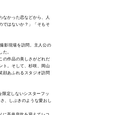
わなかった
恋などから、人
の
ではないか？」「
そもそ
撮影
現場
を
訪問
。
主人公
の
し
た。
こ
の
作品
の
美し
さ
がどれだ
ント。そして、
杉咲、
岡山
笑顔あふれる
スタ
ジオ
訪問
を
限定しないシ
スタ
ーフッ
か
さ
、
しぶき
の
ような愛おし
ノに高井息吹
を
迎えてレコ