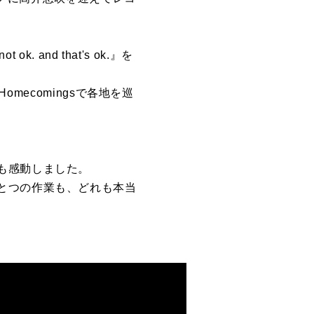
k. and that's ok.』
を
Homecomings
で各地
を
巡
も感動しました。
とつ
の
作業も
、どれも本当