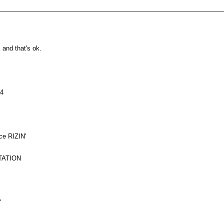
nd that's ok.
4
 RIZIN'
ATION
'