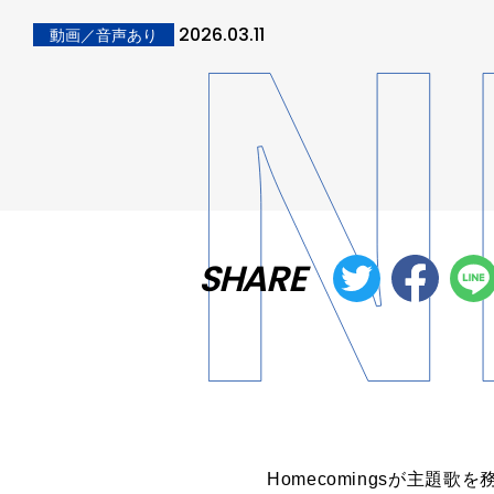
2026.03.11
動画／音声あり
SHARE
Homecomings
が
主題
歌
を