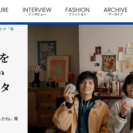
URE
INTERVIEW
FASHION
ARCHIVE
インタビュー
ファッション
アーカイブ
ドラマ『冬
歌を
か
スタ
んかね』撮