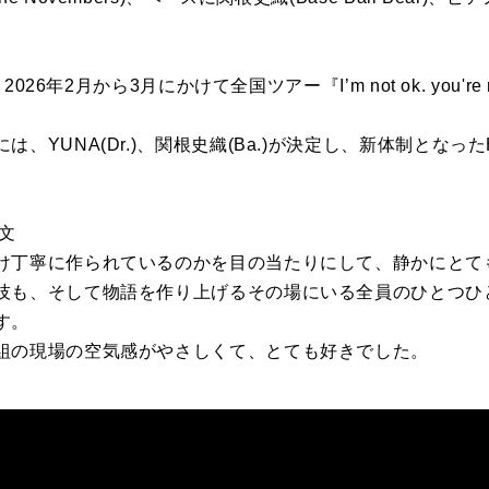
、
2026年2月から3月にかけて全国ツアー『I’m not ok. you're not o
、YUNA(Dr.)、関根史織(
Ba.)が決定し、
新体制となった
文
け丁寧に作られている
の
か
を
目
の
当たり
にして、静かにとて
技も、
そして物語
を
作り上げるそ
の
場にいる全員
の
ひとつひ
す。
組
の
現場
の
空気感がや
さ
しくて、
とても好きでした。