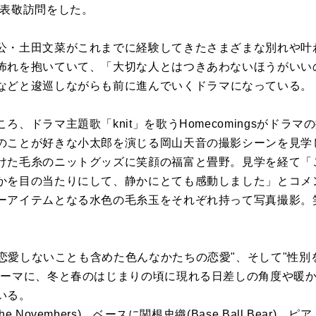
表敬
訪問
を
した。
公・
土田文菜がこれまでに経験してきた
さ
まざまな別れや叶
怖れ
を
抱いていて、「
大切な人とはつきあわないほうがいい
などと逡巡しながらも前に進んでいく
ドラマ
になっている。
ころ、
ドラマ
主題
歌
「knit」
を
歌
う
Homecomings
が
ドラマ
の
の
ことが好きな小太郎
を
演じる岡山天音
の
撮影
シーン
を
見学
けた毛糸
の
ニットグッズに笑顔
の
福富と畳野。
見学
を
経て「
か
を
目
の
当た
りにして、静かにとても感動しました」とコメ
ーアイテムとなる水色
の
毛糸玉
を
そ
れぞれ持って写真
撮影
。
恋愛しないことも含めた色んなかたち
の
恋愛"、そして"
性別
テーマに、
冬
と
春の
はじまり
の
頃に現れる日差し
の
角度や暖
いる。
Novembers)、ベースに関根史織(Base Ball Bear)、
ピア