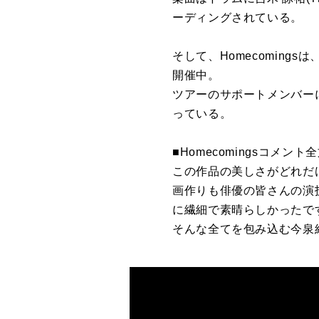
ーディング
さ
れている。
そして、
Homecomings
は
開催中。
ツアー
の
サポートメンバーには
っている。
■
Homecomings
コメント全
こ
の
作品
の
美し
さ
がどれだ
画作りも俳優
の
皆
さ
ん
の
演
に繊細で素晴らしかったで
そんな全て
を
包み込む今泉