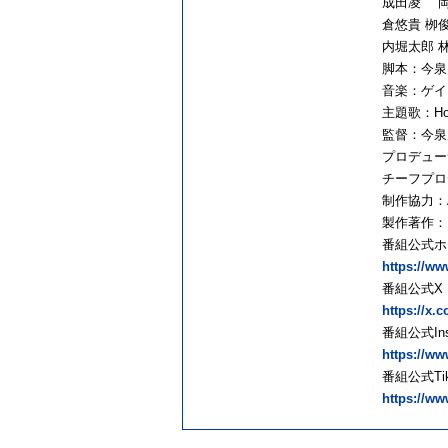
成田凌 岡
倉悠貴 栁
内堀太郎 
脚本：今泉
音楽：ゲイ
主題歌：Home
監督：今泉
プロデュー
チーフプロ
制作協力：AX
製作著作：
番組公式
https://ww
番組公式
https://x
番組公式In
https://w
番組公式Ti
https://w