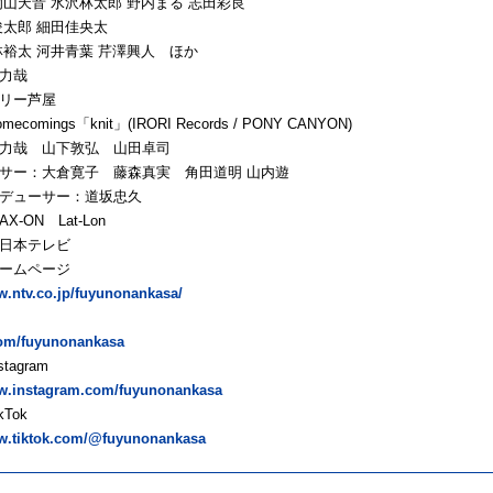
山天音 水沢林太郎 野内まる 志田彩良
俊太郎 細田佳央太
林裕太 河井青葉 芹澤興人 ほか
力哉
リー芦屋
comings「knit」(IRORI Records / PONY CANYON)
力哉 山下敦弘 山田卓司
サー：大倉寛子 藤森真実 角田道明 山内遊
デューサー：道坂忠久
-ON Lat-Lon
日本テレビ
ホームページ
w.ntv.co.jp/fuyunonankasa/
X
.com/fuyunonankasa
stagram
ww.instagram.com/fuyunonankasa
kTok
ww.tiktok.com/@fuyunonankasa