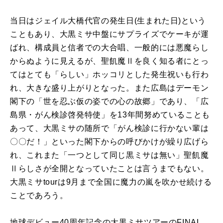
当日はジェイル大橋代官の発生日(生まれた日)という
こともあり、大黒ミサ中盤にサプライズでケーキが運
ばれ、構成員と信者での大合唱、一般的には悪魔らし
からぬように見えるが、聖飢魔Ⅱを良く知る者にとっ
てはとても「らしい」ホッコリとした発生祝いも行わ
れ、大きな盛り上がりとなった。また広島はデーモン
閣下の「世を忍ぶ仮の姿での心の故郷」であり、「広
島県・がん検診啓発特使」を13年間努めていることも
あって、大黒ミサの随所で「がん検診に行かない輩は
〇〇だ！」といった閣下からの呼びかけが繰り広げら
れ、これまた「一つとして同じ黒ミサは無い」聖飢魔
Ⅱらしさが全開となっていたことは言うまでもない。
大黒ミサtourは9月まで全国に魔力の嵐を吹かせ続ける
ことであろう。
地球デビュー40周年記念の大黒ミサツアーのFINAL、