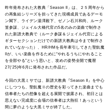
昨年発布された大教典「Season II」は、２５周年から
の再集結シリーズを担ってきた現構成員であるデーモ
ン閣下、ライデン湯澤殿下、ゼノン石川和尚、ルーク
篁参謀、ジェイル大橋代官の5名のみの楽曲で制作さ
れた新譜大教典で（ルーク参謀＆ジェイル代官による
ギターセクションだけでの新譜大教典は今まで制作さ
れていなかった）、HR/HMを長年牽引してきた聖飢魔
IIが、いい楽曲を作るために“やれるうちにやれること
を全部やる”という思いと、攻めの姿勢全開で魔暦
27(‘25)年6月に発布された作品だ。
今回の大黒ミサでは、新譜大教典『Season II』を中心
にしつつも、聖飢魔Ⅱの歴史を彩ってきた楽曲までも
信奉者たちの想像を超える展開で披露され、初日とは
思えない完成度に会場の信奉者は大熱狂！あっという
間に夢のような大黒ミサが終了した。