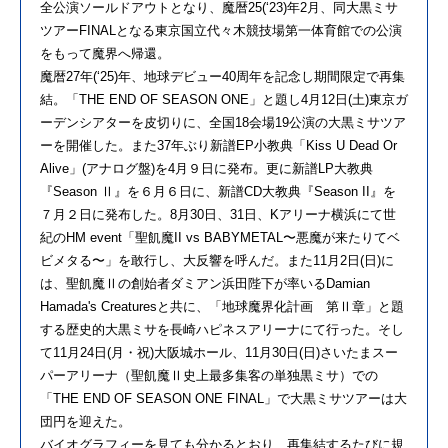
全公演ソールドアウトとなり、魔暦25(‘23)年2月、同大黒ミサ
ツアーFINALとなる東京国立代々木競技場第一体育館での公演
をもって魔界へ帰還。
魔暦27年(‘25)年、地球デビュー40周年を記念し期間限定で再集
結。「THE END OF SEASON ONE」と題し4月12日(土)東京ガ
ーデンシアターを皮切りに、全国18会場19公演の大黒ミサツア
ーを開催した。また37年ぶり新譜EP小教典「Kiss U Dead Or
Alive」(アナログ盤)を4月９日に発布。更に新譜LP大教典
『Season Ⅱ』を６月６日に、新譜CD大教典『Season II』を
７月２日に発布した。8月30日、31日、Kアリーナ横浜にて世
紀のHM event「聖飢魔II vs BABYMETAL〜悪魔が来たりてベ
ビメタる〜」を敢行し、大反響を呼んだ。また11月2日(日)に
は、聖飢魔Ⅱの創始者ダミアン浜田陛下が率いるDamian
Hamada's Creaturesと共に、「地球魔界化計画 第Ⅱ章」と題
する歴史的大黒ミサを長崎ハピネスアリーナにて行った。そし
て11月24日(月・祝)大阪城ホール、11月30日(日)さいたまスー
パーアリーナ（聖飢魔Ⅱ史上最多集客の単独黒ミサ）での
「THE END OF SEASON ONE FINAL」で大黒ミサツアーは大
団円を迎えた。
バイオグラフィーを見ても分かるとおり、再集結するたびに規