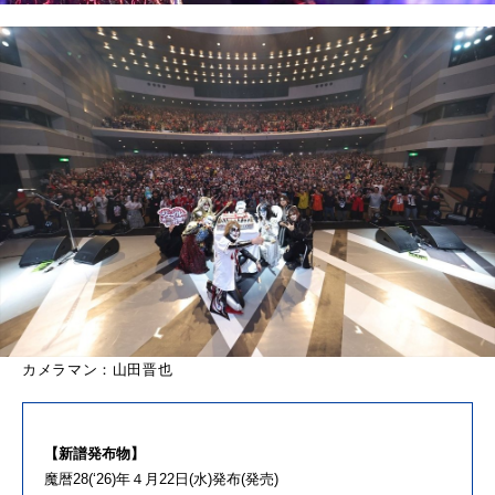
カメラマン：山田晋也
【新譜発布物】
魔暦28(‘26)年４月22日(水)発布(発売)