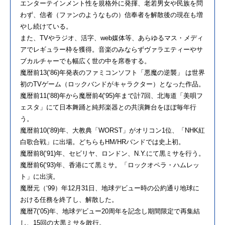
エンターテインメント性を規格外に発揮、老若男女や民族を問
わず、信者（ファンのようなもの）信奉者を解散後の現在も増
やし続けている。
また、TVやラジオ、活字、web媒体等、あらゆるマス・メディ
アでレギュラー枠を獲得。音楽のみならずヴァラエティーやサ
ブカルチャーでも幅広く世の中を席巻する。
魔暦前13(‘86)年発表のファミコンソフト「悪魔の逆襲」 は世界
初のTVゲーム（ロックバンドがキャラクター）となった作品。
魔暦前11(‘88)年から魔暦前4(‘95)年まで計7回、北海道「美唄フ
ェスタ」にて日本舞踊と純邦楽器との共演舞台をほぼ毎年行
う。
魔暦前10(‘89)年、大教典「WORST」がオリコン1位、「NHK紅
白歌合戦」に出場。どちらもHM/HRバンドでは史上初。
魔暦前8(‘91)年、セビリヤ、ロンドン、N.Y.にて黒ミサを行う。
魔暦前6(‘93)年、香港にて黒ミサ。「ロックオペラ・ハムレッ
ト」に出演。
魔暦元（‘99）年12月31日、地球デビュー時の公約通り地球に
おける任務を終了し、解散した。
魔暦7(‘05)年、地球デビュー20周年を記念し期間限定で再集結
し、15回の大黒ミサを敢行。