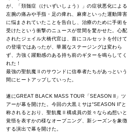
が、「頚髄症（けいずいしょう）」の症状悪化による
左腕の痛みや手指・足の痺れ、麻痺といった運動障害
に悩まされていたことを告白し、治療のために手術を
受けたという衝撃のニュースが世間を驚かせた。心配
されたジェイル大橋代官は、首にコルセットを付けて
の登場ではあったが、華麗なステージングは変わら
ず、力強く躍動感のある持ち前のギターを鳴らしてく
れた！
最強の聖飢魔Ⅱのサウンドに信奉者たちがあっという
間にヒートアップしていった。
遂にGREAT BLACK MASS TOUR「SEASON II」ツ
アーが幕を開けた。今回の大黒ミサは“SEASON II”と
称されるとおり、聖飢魔Ⅱ構成員の並々ならぬ想いと
覚悟を表すかの様なオープニング、新シーズンを象徴
する演出で幕を開けた。