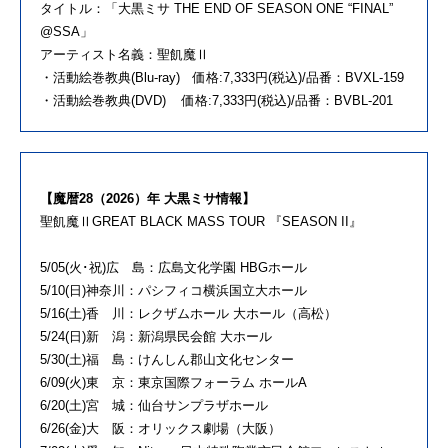
タイトル：「大黒ミサ THE END OF SEASON ONE “FINAL”
@SSA」
アーティスト名義：聖飢魔Ⅱ
・活動絵巻教典(Blu-ray) 価格:7,333円(税込)/品番：BVXL-159
・活動絵巻教典(DVD) 価格:7,333円(税込)/品番：BVBL-201
【魔暦28（2026）年 大黒ミサ情報】
聖飢魔ⅡGREAT BLACK MASS TOUR 『SEASON II』
5/05(火･祝)広 島：広島文化学園 HBGホール
5/10(日)神奈川：パシフィコ横浜国立大ホール
5/16(土)香 川：レクザムホール 大ホール（高松）
5/24(日)新 潟：新潟県民会館 大ホール
5/30(土)福 島：けんしん郡山文化センター
6/09(火)東 京：東京国際フォーラム ホールA
6/20(土)宮 城：仙台サンプラザホール
6/26(金)大 阪：オリックス劇場（大阪）