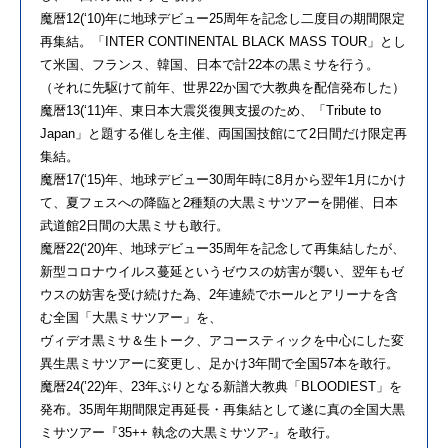
魔暦12(‘10)年に地球デビュー25周年を記念し二度目の期間限定
再集結。「INTER CONTINENTAL BLACK MASS TOUR」とし
て米国、フランス、韓国、日本で計22本の黒ミサを行う。
（それに先駆けて前年、世界22か国で大教典を配信発布した）
魔暦13(‘11)年、東日本大震災復興支援のため、「Tribute to
Japan」と題する催しを主催、両国国技館にて2日間だけ限定再
集結。
魔暦17(‘15)年、地球デビュー30周年時に8月から翌年1月にかけ
て、夏フェスへの降臨と2種類の大黒ミサツアーを開催、日本
武道館2日間の大黒ミサも敢行。
魔暦22(‘20)年、地球デビュー35周年を記念して再集結したが、
新型コロナウイルス蔓延というゼウスの妨害が襲い、翌年もゼ
ウスの妨害を受け続けた為、2年連続でホールとアリーナを含
む全国「大黒ミサツアー」を、
ヴィデオ黒ミサ＆生トーク、アコースティックを中心にした変
異生黒ミサツアーに変更し、足かけ3年間で全国57本を敢行。
魔暦24(’22)年、23年ぶりとなる新譜大教典「BLOODIEST」を
発布。35周年期間限定再延長・再集結として遂に真の全国大黒
ミサツアー『35++ 執念の大黒ミサツア-』を敢行。