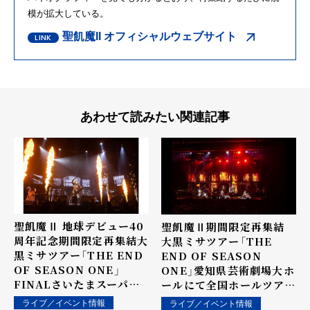
模が拡大している。
聖飢魔II オフィシャルウェブサイト
あわせて読みたい関連記事
聖飢魔Ⅱ 地球デビュー40
聖飢魔Ⅱ期間限定再集結
周年記念期間限定再集結大
大黒ミサツアー「THE
黒ミサツアー「THE END
END OF SEASON
OF SEASON ONE」
ONE」愛知県芸術劇場大ホ
FINALさいたまスーパー
ールにて全国ホールツアー
アリーナにて大団円。魔暦
(全国18会場19公演)完遂！
ライブ／イベント情報
ライブ／イベント情報