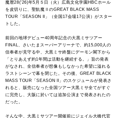
魔暦28(’26)年5月５日（火）広島文化学園HBCホール
を皮切りに、聖飢魔ⅡのGREAT BLACK MASS
TOUR「SEASON II」（全国17会場17公演）がスター
トした。
前回の地球デビュー40周年記念の大黒ミサツアー
FINAL、さいたまスーパーアリーナで、約15,000人の
信奉者が見守る中、大黒ミサ終盤にデーモン閣下から
「とりあえず約1年間は活動を継続する。」旨の発表
がなされ、全信奉者が想像もしなかった希望に溢れる
ラストシーンで幕を閉じた。その後、GREAT BLACK
MASS TOUR「SEASON II」のスケジュールが発表さ
れると、販売になった全国ツアー大黒ミサ全てがすぐ
に完売し、大阪に於いては追加公演まで発表されたの
だった。
そんな中、大黒ミサツアー開催前にジェイル大橋代官