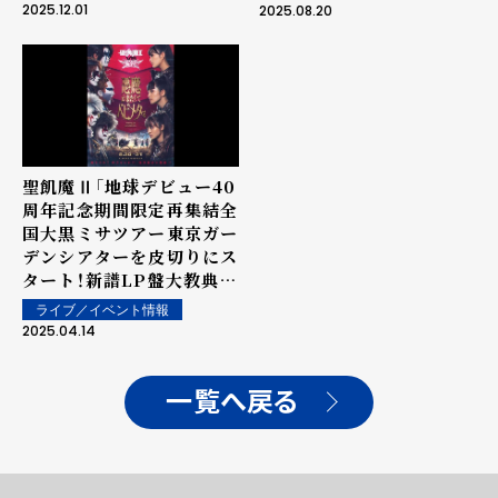
28(2026)年新たなる大黒
2025.12.01
2025.08.20
ミサ開幕！
聖飢魔Ⅱ「地球デビュー40
周年記念期間限定再集結全
国大黒ミサツアー東京ガー
デンシアターを皮切りにス
タート！新譜LP盤大教典を
魔暦27年('25)６月6日に
ライブ／イベント情報
発布決定!!聖飢魔Ⅱ vs
2025.04.14
BABYMETAL"悪魔が来
たりてベビメタる"激突決
定!!
一覧へ戻る