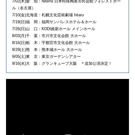
7/02(木)愛 知：Niterra 日本特殊陶業市民会館フォレストホー
ル（名古屋）
7/10(金)北海道：札幌文化芸術劇場 hitaru
7/19(日)福 岡：福岡サンパレスホテル＆ホール
7/26(日)山 口：KDDI維新ホール メインホール
8/03(月)千 葉：市川市文化会館 大ホール
8/16(日)栃 木：宇都宮市文化会館 大ホール
8/29(土)熊 本：熊本城ホール 大ホール
9/05(土)東 京：東京ガーデンシアター
9/16(水)大 阪：グランキューブ大阪 ＊追加公演決定！