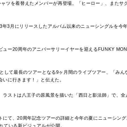
シャツを着替えたメンバーが再登場。「ヒーロー」、またサ
023年3月にリリースしたアルバム以来のニューシングルを今
ー20周年のアニバーサリーイヤーを迎えるFUNKY MONKE
。
ΛBY'Sとして最長のツアーとなる9ヶ月間のライブツアー、「
会いに行きます！」と伝えた。
、ラストは八王子の原風景を描いた「西日と影法師」で、全
トにて、20周年記念ツアーの詳細と今年の夏にニューシン
まれている新ビジュアルが公開。