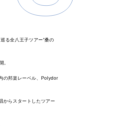
みを巡る全八王子ツアー“桑の
開。
邦楽レーベル、Polydor
唱からスタートしたツアー
。