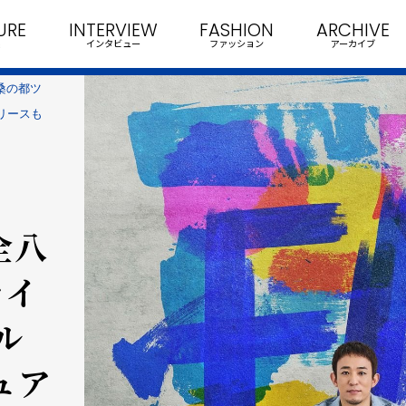
URE
INTERVIEW
FASHION
ARCHIVE
インタビュー
ファッション
アーカイブ
S 桑の都ツ
リースも
全八
ライ
ル
ュア