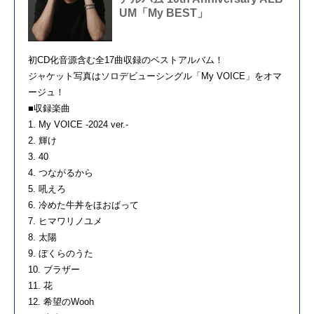
UM「My BEST」
初CD化音源含む全17曲収録のベストアルバム！
ジャケット写真はソロデビューシングル「My VOICE」をオマ
ージュ！
■収録楽曲
1. My VOICE -2024 ver.-
2. 輝け
3. 40
4. つながるから
5. 吼えろ
6. 冷めた牛丼をほおばって
7. ヒマワリノユメ
8. 太陽
9. ぼくらのうた
10. ブラザー
11. 花
12. 希望のWooh