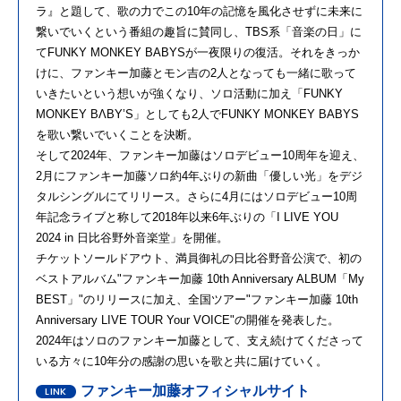
ラ』と題して、歌の力でこの10年の記憶を風化させずに未来に
繋いでいくという番組の趣旨に賛同し、TBS系「音楽の日」に
てFUNKY MONKEY BABYSが一夜限りの復活。それをきっか
けに、ファンキー加藤とモン吉の2人となっても一緒に歌って
いきたいという想いが強くなり、ソロ活動に加え「FUNKY
MONKEY BΛBY’S」としても2人でFUNKY MONKEY BABYS
を歌い繋いでいくことを決断。
そして2024年、ファンキー加藤はソロデビュー10周年を迎え、
2月にファンキー加藤ソロ約4年ぶりの新曲「優しい光」をデジ
タルシングルにてリリース。さらに4月にはソロデビュー10周
年記念ライブと称して2018年以来6年ぶりの「I LIVE YOU
2024 in 日比谷野外音楽堂」を開催。
チケットソールドアウト、満員御礼の日比谷野音公演で、初の
ベストアルバム"ファンキー加藤 10th Anniversary ALBUM「My
BEST」"のリリースに加え、全国ツアー"ファンキー加藤 10th
Anniversary LIVE TOUR Your VOICE"の開催を発表した。
2024年はソロのファンキー加藤として、支え続けてくださって
いる方々に10年分の感謝の思いを歌と共に届けていく。
ファンキー加藤オフィシャルサイト