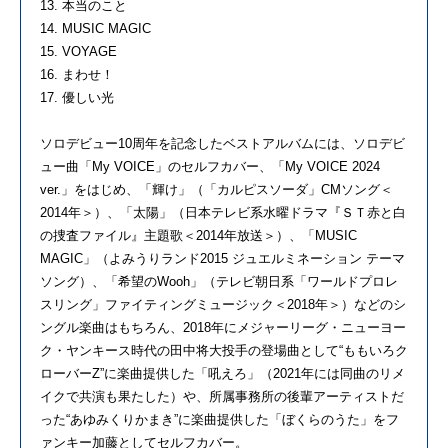
13. 本当のこと
14. MUSIC MAGIC
15. VOYAGE
16. まわせ！
17. 優しい光
ソロデビュー10周年を記念したベストアルバムには、ソロデビ
ュー曲「My VOICE」のセルフカバー、「My VOICE 2024
ver.」をはじめ、「輝け」（「カルピスソーダ」CMソング＜
2014年＞）、「太陽」（日本テレビ系水曜ドラマ『ＳＴ赤と白
の捜査ファイル』主題歌＜2014年放送＞）、「MUSIC
MAGIC」（よみうりランド2015 ジュエルミネーション テーマ
ソング）、「希望のWooh」（テレビ朝日系「ワールドプロレ
スリング」ファイティングミュージック＜2018年＞）などのシ
ングル楽曲はもちろん、2018年にメジャーリーグ・ニューヨー
ク・ヤンキース時代の田中将大投手の登場曲として“ももいろク
ローバーZ”に楽曲提供した「吼えろ」（2021年には同曲のリメ
イクで共演も果たした）や、所属事務所の後輩アーティストだ
った“あゆみくりかまき”に楽曲提供した「ぼくらのうた」をフ
ァンキー加藤としてセルフカバー。