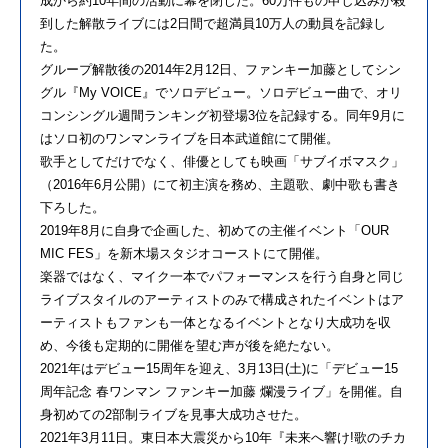
成から約10年間の活動に幕を閉じた。60万件もの申し込みが殺
到した解散ライブには2日間で超満員10万人の動員を記録し
た。
グループ解散後の2014年2月12日、ファンキー加藤としてシン
グル『My VOICE』でソロデビュー。ソロデビュー曲で、オリ
コンシングル週間ランキング初登場3位を記録する。同年9月に
はソロ初のワンマンライブを日本武道館にて開催。
歌手としてだけでなく、俳優としても映画「サブイボマスク」
（2016年6月公開）にて初主演を務め、主題歌、劇中歌も書き
下ろした。
2019年8月に自身で企画した、初めての主催イベント「OUR
MIC FES」を新木場スタジオコーストにて開催。
楽器ではなく、マイク一本でパフォーマンスを行う自身と同じ
ライブスタイルのアーティストのみで構成されたイベントはア
ーティストもファンも一体となるイベントとなり大成功を収
め、今後も定期的に開催を望む声が後を絶たない。
2021年はデビュー15周年を迎え、3月13日(土)に「デビュー15
周年記念 春ワンマン ファンキー加藤 爛漫ライブ」を開催。自
身初めての2部制ライブを見事大成功させた。
2021年3月11日。東日本大震災から10年『未来へ響け!歌のチカ