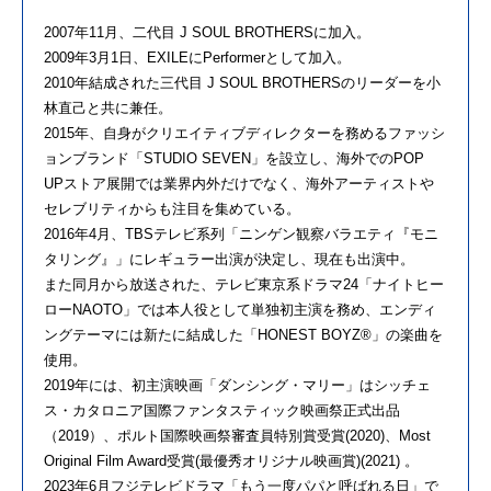
2007年11⽉、⼆代⽬ J SOUL BROTHERSに加⼊。
2009年3⽉1⽇、EXILEにPerformerとして加⼊。
2010年結成された三代⽬ J SOUL BROTHERSのリーダーを⼩
林直⼰と共に兼任。
2015年、⾃⾝がクリエイティブディレクターを務めるファッシ
ョンブランド「STUDIO SEVEN」を設⽴し、海外でのPOP
UPストア展開では業界内外だけでなく、海外アーティストや
セレブリティからも注⽬を集めている。
2016年4⽉、TBSテレビ系列「ニンゲン観察バラエティ『モニ
タリング』」にレギュラー出演が決定し、現在も出演中。
また同⽉から放送された、テレビ東京系ドラマ24「ナイトヒー
ローNAOTO」では本⼈役として単独初主演を務め、エンディ
ングテーマには新たに結成した「HONEST BOYZ®」の楽曲を
使⽤。
2019年には、初主演映画「ダンシング・マリー」はシッチェ
ス・カタロニア国際ファンタスティック映画祭正式出品
（2019）、ポルト国際映画祭審査員特別賞受賞(2020)、Most
Original Film Award受賞(最優秀オリジナル映画賞)(2021) 。
2023年6⽉フジテレビドラマ「もう⼀度パパと呼ばれる⽇」で