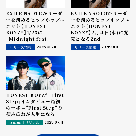
EXILE NAOTOがリーダ
EXILE NAOTOがリーダ
ーを務めるヒップホップユ
ーを務めるヒップホップユ
ニット【HONEST
ニット【HONEST
BOYZ®︎】1/23に
BOYZ®︎】2月４日(水)に発
「Midnight feat.
売となる2nd
claquepot」のMV公開！
Album『HONEST
2026.01.24
2026.01.10
リリース情報
リリース情報
AVENUE』新アーティスト
写真＆ジャケット写真を公
開！
HONEST BOYZ®︎「First
Step」インタビュー――最初
の一歩＝"First Step"の
積み重ねが人生になる
2025.07.11
encoreオリジナル