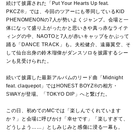
続けて披露された「Put Your Hearts Up feat.
PKCZ®︎」では、今回のツアーにも帯同しているKID
PHENOMENONの7人が勢いよくジャンプ。会場と一
体になって盛り上がったかと思いきや真っ赤なライテ
ィングの中、NAOTOと7人が赤いキャップをかぶって
踊る「DANCE TRACK」も。夫松健介、遠藤翼空、そ
して仙台出身の鈴木瑠偉がダンスソロを披露するシー
ンも見受けられた。
続いて披露した最新アルバムのリード曲「Midnight
feat. claquepot」ではHONEST BOYZ®の相方・
SWAYが登場。「TOKYO DIP」へと繋げた。
この日、初めてのMCでは「楽しんでくれています
か？」と会場に呼びかけ「幸せです」「楽しすぎて、
どうしよう……」としみじみと感傷に浸る一幕も。