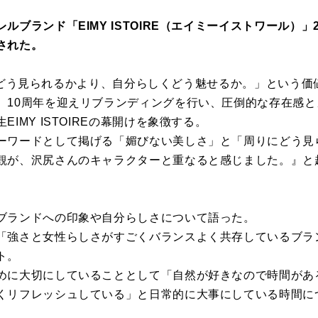
ブランド「EIMY ISTOIRE（エイミーイストワール）」
された。
「周りにどう見られるかより、自分らしくどう魅せるか。」という
。10周年を迎えリブランディングを行い、圧倒的な存在感
IMY ISTOIREの幕開けを象徴する。
ーワードとして掲げる「媚びない美しさ」と「周りにどう見
観が、沢尻さんのキャラクターと重なると感じました。』と
ブランドへの印象や自分らしさについて語った。
「強さと女性らしさがすごくバランスよく共存しているブラ
ト。
めに大切にしていることとして「自然が好きなので時間があ
くリフレッシュしている」と日常的に大事にしている時間に