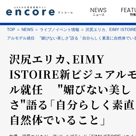
NEWS
FEAT
ニュース
特集
TOP
NEWS
ライブ／イベント情報
沢尻エリカ、EIMY ISTOI
アルモデル就任 "媚びない美しさ"語る「自分らしく素直に自然体でい
沢尻エリカ、EIMY
ISTOIRE新ビジュアル
ル就任 "媚びない美し
さ"語る「自分らしく素直
自然体でいること」