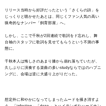
リリース当時から好評だったという「さくらの詩」を
じっくりと聴かせたあとは、同じくファン人気の高い
猟奇的なナンバー「飼育部屋」へ。
しかし、ここで千秋が2回連続で歌詞をド忘れし、舞
台袖のスタッフに歌詞を見せてもらうという不測の事
態に。
千秋本人は悔しさのあまり膝から崩れ落ちていたが、
久しぶりに演奏する楽曲の多いstudyならではのハプニ
ングに、会場は逆に大盛り上がりだった。
想定外に和やかになってしまったムードを掻き消すよ
う、「infection」「doze.」とハイテンポなハードナン