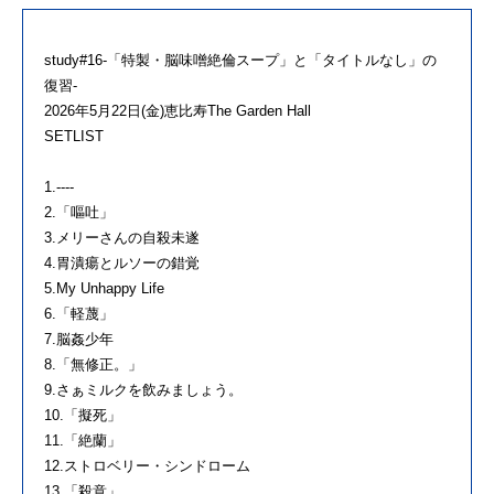
study#16-「特製・脳味噌絶倫スープ」と「タイトルなし」の
復習-
2026年5月22日(金)恵比寿The Garden Hall
SETLIST
1.----
2.「嘔吐」
3.メリーさんの自殺未遂
4.胃潰瘍とルソーの錯覚
5.My Unhappy Life
6.「軽蔑」
7.脳姦少年
8.「無修正。」
9.さぁミルクを飲みましょう。
10.「擬死」
11.「絶蘭」
12.ストロベリー・シンドローム
13.「殺意」