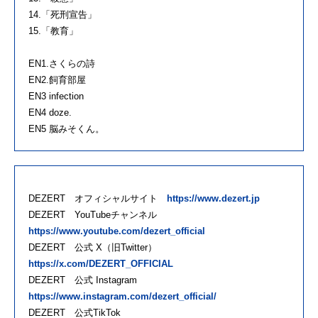
14.「死刑宣告」
15.「教育」
EN1.さくらの詩
EN2.飼育部屋
EN3 infection
EN4 doze.
EN5 脳みそくん。
DEZERT オフィシャルサイト
https://www.dezert.jp
DEZERT YouTubeチャンネル
https://www.youtube.com/dezert_official
DEZERT 公式 X（旧Twitter）
https://x.com/DEZERT_OFFICIAL
DEZERT 公式 Instagram
https://www.instagram.com/dezert_official/
DEZERT 公式TikTok