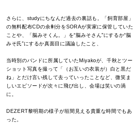
さらに、studyにちなんだ過去の裏話も。「飼育部屋」
の無料配布CDの余剰分をSORAが実家に保管していた
ことや、「脳みそくん。」を“脳みそさん”にするか“脳
みそ氏”にするか真面目に議論したこと、
当時別のバンドに所属していたMiyakoが、千秋とツー
ショット写真を撮って「（お互いの衣装が）白と黒だ
ね」とだけ言い残して去っていったことなど、微笑ま
しいエピソードが次々に飛び出し、会場は笑いの渦
に。
DEZERT黎明期の様子が垣間見える貴重な時間でもあ
った。