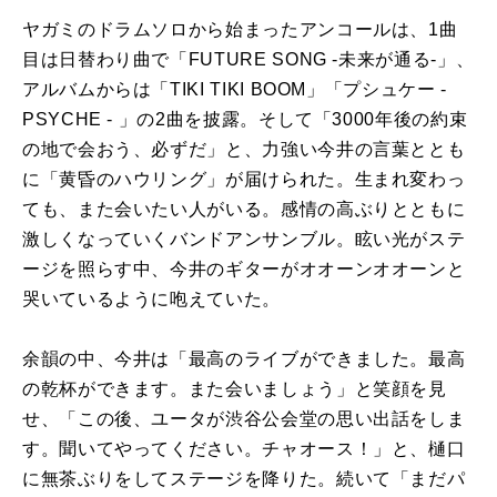
ヤガミのドラムソロから始まったアンコールは、1曲
目は日替わり曲で「FUTURE SONG -未来が通る-」、
アルバムからは「TIKI TIKI BOOM」「プシュケー -
PSYCHE - 」の2曲を披露。そして「3000年後の約束
の地で会おう、必ずだ」と、力強い今井の言葉ととも
に「黄昏のハウリング」が届けられた。生まれ変わっ
ても、また会いたい人がいる。感情の高ぶりとともに
激しくなっていくバンドアンサンブル。眩い光がステ
ージを照らす中、今井のギターがオオーンオオーンと
哭いているように咆えていた。
余韻の中、今井は「最高のライブができました。最高
の乾杯ができます。また会いましょう」と笑顔を見
せ、「この後、ユータが渋谷公会堂の思い出話をしま
す。聞いてやってください。チャオース！」と、樋口
に無茶ぶりをしてステージを降りた。続いて「まだパ