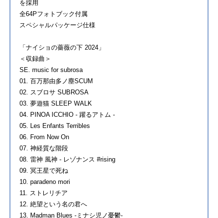
を採用
全64Pフォトブック付属
スペシャルパッケージ仕様
「ナイショの薔薇の下 2024」
＜収録曲＞
SE. music for subrosa
01. 百万那由多ノ塵SCUM
02. スブロサ SUBROSA
03. 夢遊猫 SLEEP WALK
04. PINOA ICCHIO - 躍るアトム -
05. Les Enfants Terribles
06. From Now On
07. 神経質な階段
08. 雷神 風神 - レゾナンス #rising
09. 冥王星で死ね
10. paradeno mori
11. ストレリチア
12. 絶望という名の君へ
13. Madman Blues -ミナシ児ノ憂鬱-