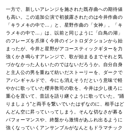
一方で、新しいアレンジを施された既存曲への期待値
も高い。この追加公演で初披露されたのは今井作曲の
「キラメキの中で…」と、星野作曲の「女神」。「キ
ラメキの中で…」は、以前と同じように「白鳥の湖」
のフレーズを爪弾く今井のイントロダクションから始
まったが、今井と星野がアコースティックギターを力
強くかき鳴らすアレンジで、歌が始まるまでそれと気
づかなかった人もいたのではないだろうか。自分自身
と主人公の男を重ねて紡いだストーリーを、ダークで
アバンギャルドで、今にも消えそうだという意味で軽
やかに歌っていた櫻井敦司の歌を、今井は少し後ろに
重心を置いて、昔話を語り継ぐように歌っていた。“踊
りましょう”と両手を繋いでいたはずなのに、相手はど
んどん空に昇っていってしまう。そんな切なさが募る
パフォーマンスや、終盤から激情があふれ出るように
強くなっていくアンサンブルがなんともドラマチック