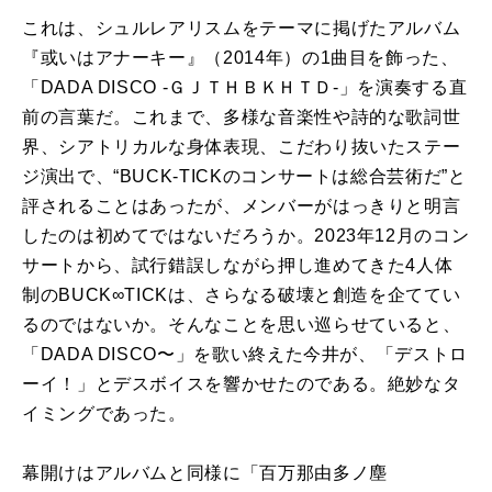
これは、シュルレアリスムをテーマに掲げたアルバム
『或いはアナーキー』（2014年）の1曲目を飾った、
「DADA DISCO -ＧＪＴＨＢＫＨＴＤ-」を演奏する直
前の言葉だ。これまで、多様な音楽性や詩的な歌詞世
界、シアトリカルな身体表現、こだわり抜いたステー
ジ演出で、“BUCK-TICKのコンサートは総合芸術だ”と
評されることはあったが、メンバーがはっきりと明言
したのは初めてではないだろうか。2023年12月のコン
サートから、試行錯誤しながら押し進めてきた4人体
制のBUCK∞TICKは、さらなる破壊と創造を企ててい
るのではないか。そんなことを思い巡らせていると、
「DADA DISCO〜」を歌い終えた今井が、「デストロ
ーイ！」とデスボイスを響かせたのである。絶妙なタ
イミングであった。
幕開けはアルバムと同様に「百万那由多ノ塵