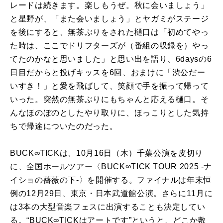
レードは続きます。楽しもうぜ。秋に会いましょう」
と星野が、「また会いましょう」とヤガミがステージ
を後にすると、無茶ぶりをされた樋口は「初めてやっ
た時は、ここでドリフターズが（番組の収録を）やっ
てたのかなと思いました」と思い出を語り、6daysの6
日目だからと投げキッスを6回、おまけに「渋公だー
いすき！」と愛を飛ばして、笑顔で手を振って帰って
いった。突然の無茶ぶりにもちゃんと応える樋口。そ
んなほのぼのとしたやり取りに、ほっこりとした気持
ちで帰途についたのだった。
BUCK∞TICKは、10月16日（木）千葉公演を皮切り
に、全国ホールツアー〈BUCK∞TICK TOUR 2025 -ナ
イショの薔薇の下-〉を開催する。ファイナルは年末恒
例の12月29日、東京・日本武道館公演。さらに11月に
は3本の大型音楽フェスに出演することも決定してい
る。“BUCK∞TICKはアートです”というと、どこか敷