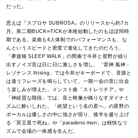
だった。
思えば『スブロサ SUBROSA』のリリースから約7カ
月。第二期BUCK∞TICKが本格始動したのもほぼ同時
期である。楽曲も4人体制でのパフォーマンスも、な
んというスピードと密度で進化してきたのだろう。
「夢遊猫 SLEEP WALK」の間奏で今井と星野が繰り
出すノイズ音は日に日に激しさを増し、「雷神 風神 -
レゾナンス #rising」では今井がキーボードで、音源と
は違うフレーズを鳴らしていて、一期一会の音に出会
う楽しみが増えた。インスト曲「ストレリチア」や
「神経質な階段」では、音と映像が織りなすダイナミ
ズムに酔いしれた。「絶望という名の君へ」の星野の
ボーカルは優しさの中に強さが宿り、後半を盛り上げ
る「冥王星で死ね」や「paradeno mori」は軽快なリ
ズムで会場の一体感を生んだ。