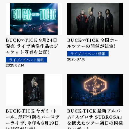
BUCK∞TICK 9月24日
BUCK∞TICK 全国ホー
発売 ライヴ映像作品のジ
ルツアーの開催が決定！
ャケット写真を公開！
ライブ／イベント情報
2025.07.10
ライブ／イベント情報
2025.07.14
BUCK-TICK ヤガミ・ト
BUCK-TICK 最新アルバ
ール、毎年恒例のバースデ
ム『スブロサ SUBROSA』
ーライヴ、今年も8月19日
を携えたツアー初日の模様
に開催が決定！
をレポート