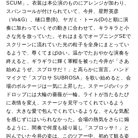
SCUM」。衣装は本公演のものにアレンジが加わり、
スパンコールが付けられていて、今井、星野英彦
（Vo&G）、樋口豊(B)、ヤガミ・トール(Dr)と順に演
奏に加わっていくその動きに合わせて、キラキラと小
さな光を放っていた。それはまるでオープニングSEで
スクリーンに流れていた光の粒子を全身にまとってい
るようで、尊くてまばゆい。温かでたおやかな演奏を
終えると、ギラギラに輝く軍帽を被った今井が「さあ
始めようぜ、スブロサだ！」と高らかに宣言。ハンド
マイクで「スブロサ SUBROSA」を歌い始めると、会
場のボルテージは一気に上昇した。ステージのバック
ドロップには大輪の薔薇が一輪。ライトが当たるたび
に表情を変え、ステージを見守ってくれているよう
な、大きな愛で包んでくれているような、そんな気配
を感じずにはいられなかった。会場の熱気をさらに煽
るように、間奏で何度も繰り返し「スブロッサ！」と
叫んでいた今井の姿は、このツアー中、初めて観る姿