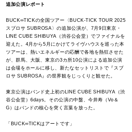
追加公演レポート
BUCK∞TICKの全国ツアー〈BUCK-TICK TOUR 2025
スブロサ SUBROSA〉の追加公演が、7月9日東京・
LINE CUBE SHIBUYA（渋谷公会堂）でファイナルを
迎えた。4月から5月にかけてライヴハウスを巡った本
ツアーは、熱いエネルギーの応酬で各地を熱狂させた
が、群馬、大阪、東京の3カ所10公演による追加公演
は会場をホールに移し、新たなセットリストで『スブ
ロサ SUBROSA』の世界観をじっくりと観せた。
東京公演はバンド史上初のLINE CUBE SHIBUYA（渋
谷公会堂）6days。その公演の中盤、今井寿（Vo＆
G）はバンドの核心を突く言葉を放った。
「BUCK∞TICKはアートです」