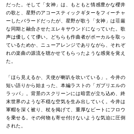
だった。そして「女神」は、もともと情感豊かな櫻井
の歌と、星野のアコースティックギターをフィーチャ
ーしたバラードだったが、星野が歌う「女神」は荘厳
な同期と融合させたエレキサウンドになっていた。歌
声は優しくて儚い。どちらも作曲者がボーカルを取っ
ているためか、ニューアレンジでありながら、それぞ
れの楽曲の源流を聴かせてもらったような感覚を覚え
た。
「ほら見えるか、天使が喇叭を吹いている」。今井の
短い語りから始まった、本編ラストの「ガブリエルの
ラッパ」。背景のスクリーンには暗雲が立ち込め、終
末世界のような不穏な空気を生み出していく。今井は
軍帽を深く被り、杖を掲げて、重厚なビートにフロウ
を乗せる。その何物も寄せ付けないような気迫に圧倒
された。