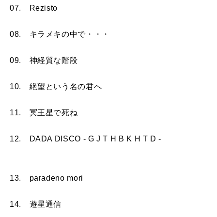
07. Rezisto
08. キラメキの中で・・・
09. 神経質な階段
10. 絶望という名の君へ
11. 冥王星で死ね
12. DADA DISCO - G J T H B K H T D -
13. paradeno mori
14. 遊星通信