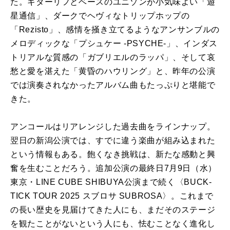
た。ギターリフとベースのユニゾンが小気味よい「遊
星通信」、ダークでヘヴィなトリップホップの
「Rezisto」、感情を掻き立てるようなアンサンブルの
メロディックな「プシュケー -PSYCHE-」、インダス
トリアルな質感の「ガブリエルのラッパ」、そして哀
愁と愛を湛えた「黄昏のハウリング」と、昨年の公演
では演奏されなかったアルバム曲もたっぷりと堪能で
きた。
アンコールはリアレンジした過去曲をラインナップ。
翌日の新潟公演では、すでに違う楽曲が組み込まれた
という情報もある。飽くなき挑戦は、新たな感動と興
奮を生むことだろう。追加公演の最終日7月9日（水）
東京・LINE CUBE SHIBUYA公演まで続く〈BUCK-
TICK TOUR 2025 スブロサ SUBROSA〉。これまで
の長い歴史を見届けてきた人にも、まだそのステージ
を観たことがないという人にも、怯むことなく進化し