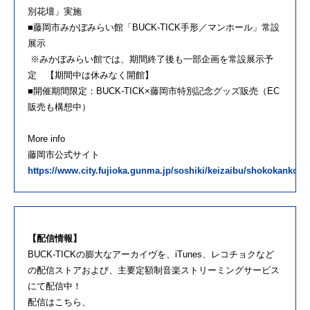
別花壇」実施
■藤岡市みかぼみらい館「BUCK-TICK手形／マンホール」常設
展示
※みかぼみらい館では、期間終了後も一部企画を常設展示予
定 【期間中は休みなく開館】
■開催期間限定：BUCK-TICK×藤岡市特別記念グッズ販売（EC
販売も構想中）
More info
藤岡市公式サイト
https://www.city.fujioka.gunma.jp/soshiki/keizaibu/shokokanko/2/
【配信情報】
BUCK-TICKの膨大なアーカイヴを、iTunes、レコチョクなど
の配信ストアおよび、主要定額制音楽ストリーミングサービス
にて配信中！
配信はこちら、