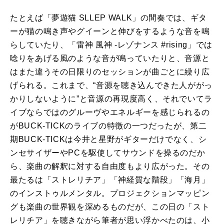
たとえば「夢遊猫 SLLEP WALK」の間奏では、ギタ
ーが猫の鳴き声やグイーンと伸びをするような音を鳴
らしていたり、「雷神 風神 -レゾナンス #rising」では
唸りをあげる風のような音が鳴っていたりと、音源と
はまた違うその日限りのセッションが曲ごとに繰り広
げられる。これまで、“音源を聴き込んできた人ががっ
かりしないように”と音源の再現度高く、それでいてラ
イブならではのグルーヴやエネルギーを感じられるの
がBUCK-TICKのライブの特徴の一つだったが、第二
期BUCK-TICKは今井と星野がギターだけでなく、シ
ンセサイザーやPCを駆使してサウンドを操るのだか
ら、楽曲の解釈に対する自由度もより広がった。その
最たるは「ストレリチア」「神経質な階段」「海月」
のインストゥルメンタル。プロジェクションマッピン
グも楽曲の世界観を深めるものだが、この日の「スト
レリチア」を聴きながら筆者が思い浮かべたのは、小