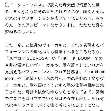
説『ロクス・ソルス』で読んだ奇天烈で幻想的な世
界。そんなふうにその日その時の音色が、聴く人それ
ぞれのイマジネーションを広げてくれるだろう。もち
ろん、そのアンビエントなサウンドに、ただただ身を
委ねるのもいい。
また、今井と星野のヴォーカルと、それを表現するパ
フォーマンスの進化ぶりも特筆すべきところだろう。
「スブロサ SUBROSA」や「TIKI TIKI BOOM」での
今井の猛々しいヴォーカルや、腰を落としてフロアを
見据えるパフォーマンスにフロアは沸き、「paradeno
mori」や「絶望という名の君へ」での星野の丁寧なヴ
ォーカルと、歌を届けようとする手の仕草や目線に魅
了された。時折上段からゆらゆらと降りてきて、笑顔
でフロアを盛り立てていく樋口の存在も然り。それぞ
れのキャラクターがより濃く感じられるようになっ