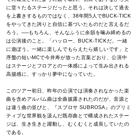
に堂々たるステージだったと思う。それは決して過去
を上書きするものではなく、38年間5人でBUCK-TICK
をやってきた誇りと自信に基づいたものだと言えるだ
ろう。──もちろん、そんなふうに余韻を噛み締めるの
は公演後のこと。「ハッロー、BUCK-TICKだ。一緒
に遊ぼう。一緒に楽しんでもらえたら嬉しいです」と
序盤の短いMCで今井寿が放った言葉どおり、公演中
はステージとフロアとの一体感によって生み出される
高揚感に、すっかり夢中になっていた。
このツアー初日、昨年の公演では演奏されなかった楽
曲を含めアルバム曲は全曲披露されたのだが、音源と
は違う曲の並びと、『スブロサ SUBROSA』のプリミ
ティブな世界観を汲んだ既存曲とで構成されたステー
ジは、生き生きと躍動し、むくむくと成長していたの
である。