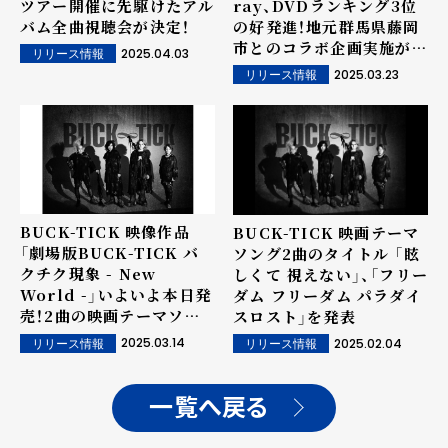
ツアー開催に先駆けたアル
ray、DVDランキング3位
バム全曲視聴会が決定！
の好発進！地元群馬県藤岡
市とのコラボ企画実施が決
2025.04.03
リリース情報
定！
2025.03.23
リリース情報
BUCK-TICK 映像作品
BUCK-TICK 映画テーマ
「劇場版BUCK-TICK バ
ソング2曲のタイトル 「眩
クチク現象 - New
しくて 視えない」、「フリー
World -」いよいよ本日発
ダム フリーダム パラダイ
売！2曲の映画テーマソン
スロスト」を発表
グ「眩しくて 視えない」、
2025.03.14
2025.02.04
リリース情報
リリース情報
「フリーダム フリーダム
パラダイスロスト」の配信
が開始！
一覧へ戻る