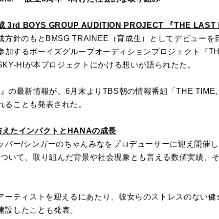
 BOYS GROUP AUDITION PROJECT 『THE LAST 
成方針のもと
BMSG
TRAINEE（育成生）
としてデビューを
が参加するボーイズグループオーディションプロジェク
ト『TH
KY-
HIが本プロジェクトにかける想いが語られたた。
IECE』の最新情報が、6月末よりTBS朝の情報番組「
THE TIME
れることも発表された。
会に与えたインパクトとHANAの成長
ッパー/
シンガーのちゃんみなをプロデューサーに迎え開催し
』について、
取り組んだ背景や社会現象とも言える数値実績、
アーティストを迎えるにあたり、
彼女らのストレスのない健
建設したことも発表。