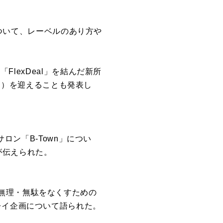
」について、
レーベルのあり方や
態「
FlexDeal」
を結んだ新所
I）
を迎えることも発表し
ロン「B-Town」につい
が伝えられた。
無理・
無駄をなくすための
レイ企画について語られた。