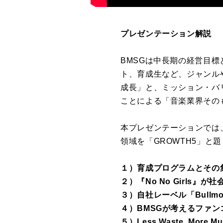
プレゼンテーション解説
BMSG
は中長期の経営目標
ト、育成生など、ジャンル
成長」と、ミッション・
バ
ことによる「音楽業界その
本プレゼンテーションでは
領域を「GROWTH5」と
１）育成プログラムとその集大成 3
２）『No No Girls』
３）自社レーベル「Bullmo
４）
BMSG
が考えるファン
５）Less Waste, Mor