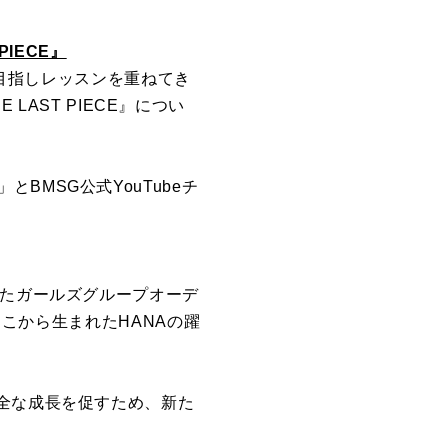
PIECE』
目指しレッスンを重ねてき
E LAST PIECE』につい
,」と
BMSG
公式YouTubeチ
たガールズグ
ループオーデ
そこから生まれたHANAの躍
全な成長を促すため、
新た