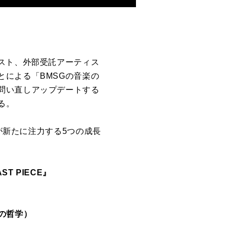
スト、
外部受託アーティス
とによる「
BMSG
の音楽の
問い
直しアップデートする
る。
が新たに注力する5つ
の成長
ST PIECE』
の哲学）