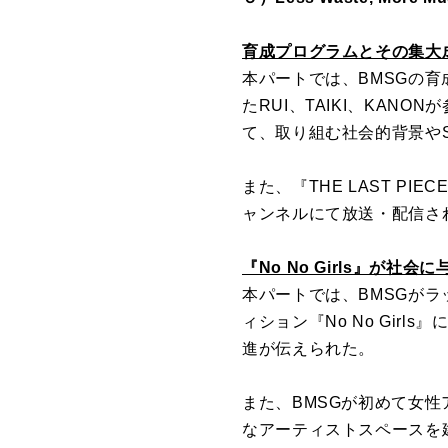
育成プログラムとその集大成 3rd
本パートでは、
BMSG
の育
たRUI、
TAIKI、
KANON
て、取り組む社会的背景やS
また、『THE LAST P
ャンネルにて放送・
配信さ
『No No Girls』が社
本パートでは、
BMSG
がラ
ィション『No No Girls
進が伝えられた。
また、
BMSG
が初めて女性
なアーティストスペースを