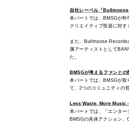
自社レーベル「Bullmoose
本パートでは、
BMSG
が昨
クリエイティブ投資に対す
また、Bullmoose Reco
属アーティストとしてBANV
た。
BMSG
が考えるファンとの
本パートでは、
BMSG
が取
て、
2つのコミュニティの
Less Waste, More 
本パートでは、「エンター
BMSG
の具体アクション、