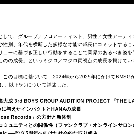
として、グループ／
ソロアーティスト、男性／女性アーティ
や性別、
年代を横断した多様な才能の成長にコミットするこ
リューに基づき正しい行動をすることで業界のあるべき姿を
ものの成長」
というミクロ／マクロ両視点の成長を掲げてい
、この目標に基づいて、
2024年から2025年にかけて
BMSG
題し、
以下5つについて詳述した。
rd BOYS GROUP AUDITION PROJECT 『THE LA
が社会に与えたインパクトとHANAの成長
ose Records」の方針と新体制
コミュニティとの関係性（
ファンクラブ・オンラインサロン
e Music.──設立5周年へ向けた社会的な取り組み