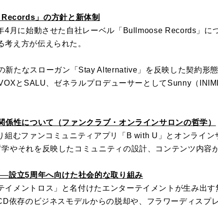
 Records」の方針と新体制
年4月に始動させた自社レーベル「
Bullmoose Records
る考え方が伝えられた。
rdsの新たなスローガン「Stay Alternative」を反映した契約形
OXとSALU、
ゼネラルプロデューサーとしてSunny（INIM
関係性について（ファンクラブ・
オンラインサロンの哲学）
り組むファンコミュニティアプリ「B with U」とオンラインサ
哲学やそれを反映したコミュニティの設計、
コンテンツ内容
Music.──設立5周年へ向けた社会的な取り組み
テイメントロス」
と名付けたエンターテイメントが生み出す
CD依存のビジネスモデルからの脱却や、
フラワーディスプ