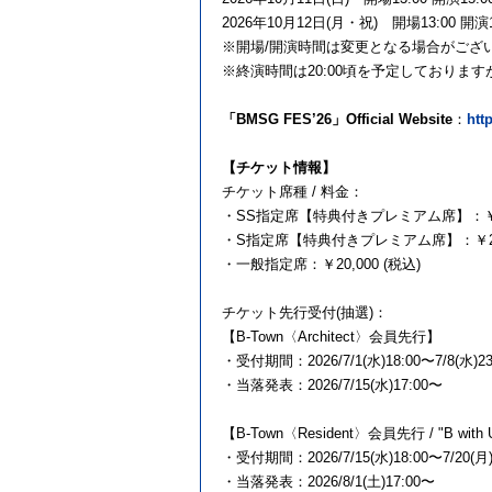
2026年10月12日(月・祝) 開場13:00 開演1
※開場/開演時間は変更となる場合がござ
※終演時間は20:00頃を予定しており
「BMSG FES’26」Official Website
：
htt
【チケット情報】
チケット席種 / 料金：
・SS指定席【特典付きプレミアム席】：￥30
・S指定席【特典付きプレミアム席】：￥25,
・一般指定席：￥20,000 (税込)
チケット先行受付(抽選)：
【B-Town〈Architect〉会員先行】
・受付期間：2026/7/1(水)18:00〜7/8(水)23
・当落発表：2026/7/15(水)17:00〜
【B-Town〈Resident〉会員先行 / "B wi
・受付期間：2026/7/15(水)18:00〜7/20(月)
・当落発表：2026/8/1(土)17:00〜