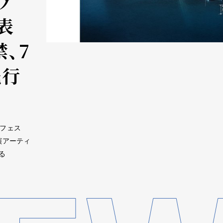
ア
表
、7
先行
模フェス
演アーティ
る