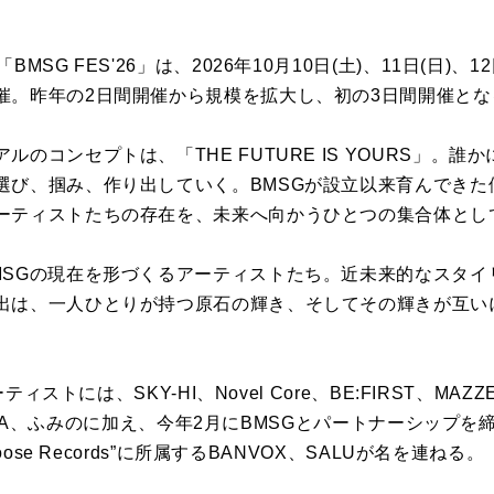
。
MSG FES'26」は、2026年10月10日(土)、11日(日)、
催。昨年の2日間開催から規模を拡大し、初の3日間開催とな
のコンセプトは、「THE FUTURE IS YOURS」。
選び、掴み、作り出していく。BMSGが設立以来育んできた
ーティストたちの存在を、未来へ向かうひとつの集合体とし
MSGの現在を形づくるアーティストたち。近未来的なスタイ
出は、一人ひとりが持つ原石の輝き、そしてその輝きが互い
。
ティストには、SKY-HI、Novel Core、BE:FIRST、MAZZE
、HANA、ふみのに加え、今年2月にBMSGとパートナーシップを締結
oose Records”に所属するBANVOX、SALUが名を連ねる。