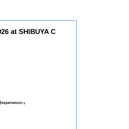
26 at SHIBUYA C
experience>』