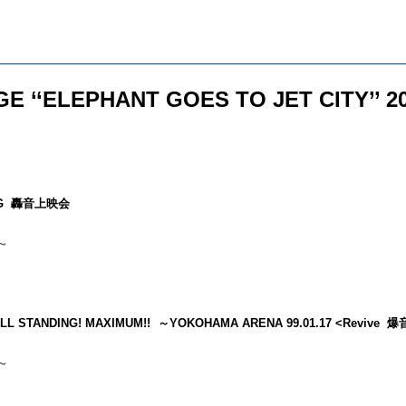
GE ‘‘ELEPHANT GOES TO JET CITY’’ 20
NING 轟音上映会
～
 STANDING! MAXIMUM!! ～YOKOHAMA ARENA 99.01.17 <Revive 爆音
～