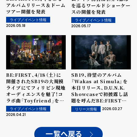
アルバムリリース＆ドーム
を巡るワールドショーケー
ツアー開催を発表
スの開催を発表
ライブ／イベント情報
ライブ／イベント情報
2026.05.18
2026.05.17
BE:FIRST、4/18（土）に
SB19、待望のアルバム
開催されたSB19の大規模
『Wakas at Simula』を
ライブにてフィリピン現地
本日リリース、D.U.N.K.
オーディエンスを魅了！コ
Showcaseで初披露し話
ラボ曲「Toyfriend」を含
題を呼んだBE:FIRSTと
む3曲を大熱狂の中披露！
のコラボ曲「Toyfriend」
2026.03.27
ライブ／イベント情報
リリース情報
も収録
2026.04.21
一覧へ戻る