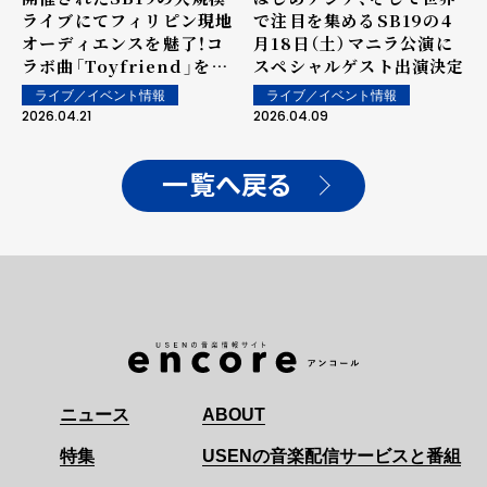
ライブにてフィリピン現地
で注目を集めるSB19の4
オーディエンスを魅了！コ
月18日（土）マニラ公演に
ラボ曲「Toyfriend」を含
スペシャルゲスト出演決定
む3曲を大熱狂の中披露！
ライブ／イベント情報
ライブ／イベント情報
2026.04.21
2026.04.09
一覧へ戻る
ニュース
ABOUT
特集
USENの音楽配信サービスと番組