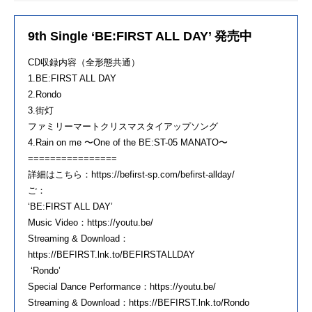
9th Single ‘BE:FIRST ALL DAY’ 発売中
CD収録内容（全形態共通）
1.BE:FIRST ALL DAY
2.Rondo
3.街灯
ファミリーマートクリスマスタイアップソング
4.Rain on me 〜One of the BE:ST-05 MANATO〜
================
詳細はこちら：https://befirst-sp.com/befirst-allday/
ご：
‘BE:FIRST ALL DAY’
Music Video：https://youtu.be/
Streaming & Download：
https://BEFIRST.lnk.to/BEFIRSTALLDAY
‘Rondo’
Special Dance Performance：https://youtu.be/
Streaming & Download：https://BEFIRST.lnk.to/Rondo