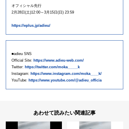
オフィシャル先行
2月28日(土)12:00～3月15日(日) 23:59
https://eplus.jp/adieu/
■adieu SNS
Official Site:
https://www.adieu-web.com/
Twitter:
https://twitter.com/moka_____k
Instagram:
https://www.instagram.com/moka____k/
YouTube:
https://www.youtube.com/@adieu_officia
あわせて読みたい関連記事