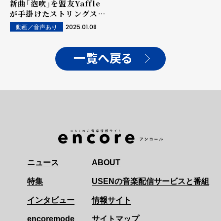
新曲「泡吹」を盟友Yaffle
が手掛けたストリングスア
レンジにて披露。
2025.01.08
動画／音声あり
一覧へ戻る
ニュース
ABOUT
特集
USENの音楽配信サービスと番組
インタビュー
情報サイト
encoremode
サイトマップ