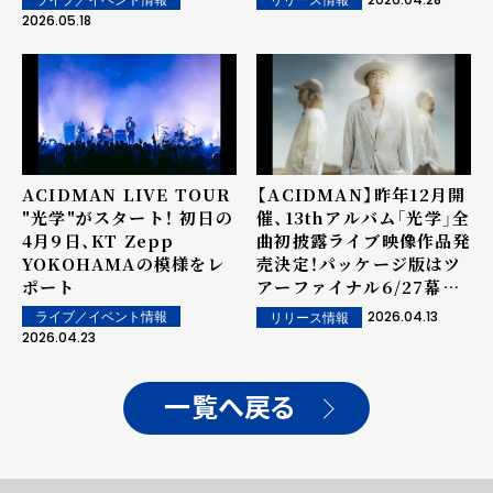
リリース情報
2026.05.18
ACIDMAN LIVE TOUR
【ACIDMAN】昨年12月開
"光学"がスタート！ 初日の
催、13thアルバム「光学」全
4月9日、KT Zepp
曲初披露ライブ映像作品発
YOKOHAMAの模様をレ
売決定！パッケージ版はツ
ポート
アーファイナル6/27幕張
会場限定発売
2026.04.13
ライブ／イベント情報
リリース情報
2026.04.23
一覧へ戻る