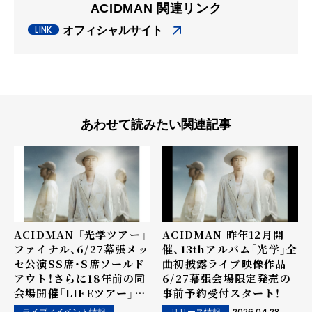
ACIDMAN 関連リンク
オフィシャルサイト
あわせて読みたい関連記事
ACIDMAN 「光学ツアー」
ACIDMAN 昨年12月開
ファイナル、6/27幕張メッ
催、13thアルバム「光学」全
セ公演SS席・S席ソールド
曲初披露ライブ映像作品
アウト！さらに18年前の同
6/27幕張会場限定発売の
会場開催「LIFEツアー」ラ
事前予約受付スタート！
イブ映像を無料公開！
2026.04.28
ライブ／イベント情報