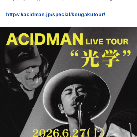
https://acidman.jp/special/kougakutour/