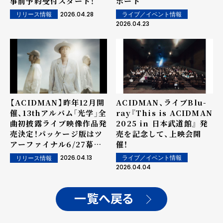
事前予約受付スタート！
ポート
2026.04.28
ライブ／イベント情報
リリース情報
2026.04.23
【ACIDMAN】昨年12月開
ACIDMAN、ライブBlu-
催、13thアルバム「光学」全
ray『This is ACIDMAN
曲初披露ライブ映像作品発
2025 in 日本武道館』 発
売決定！パッケージ版はツ
売を記念して、上映会開
アーファイナル6/27幕張
催！
会場限定発売
2026.04.13
ライブ／イベント情報
リリース情報
2026.04.04
一覧へ戻る