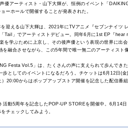
アーティスト・山下大輝が、恒例のイベント「DAIKING Fest
ショーホールで開催することが発表された。
を迎える山下大輝は、2021年にTVアニメ『セブンナイツ レ
Tail」でアーティストデビュー。同年6月に1st EP『hear
音楽を学ぶために上京し、その後声優という表現の世界に出
熱を融合させながら、この5年間で唯一無二のアーティスト
ING Festa Vol.5」は、たくさんの声に支えられて歩ん
歩としてのイベントになるだろう。チケットは6月12日(金)1
土）20:00からはポップアップストア開催を記念した配信番組を
活動5周年を記念したPOP-UP STOREを開催中。6月1
Sをチェックしてみよう。