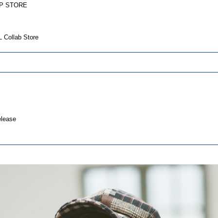
UP STORE
ollab Store
ease