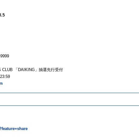
l.5
9999
ER'S CLUB 「DAIKING」抽選先行受付
3:59
om
?feature=share