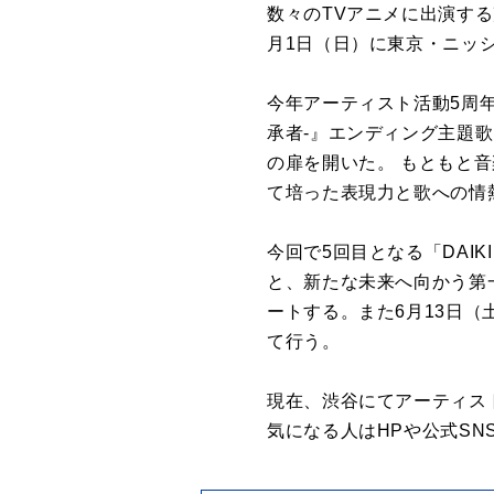
数々のTVアニメに出演する声優
月1日（日）に東京・ニッ
今年アーティスト活動5周年
承者-』エンディング主題歌「
の扉を開いた。 もともと
て培った表現力と歌への情
今回で5回目となる「DAIK
と、新たな未来へ向かう第一
ートする。また6月13日（
て行う。
現在、渋谷にてアーティスト
気になる人はHPや公式SN