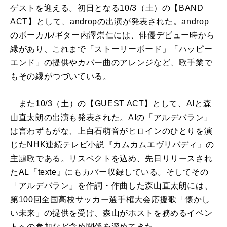
ゲストを迎える。初日となる10/3（土）の【BAND
ACT】として、andropの出演が発表された。androp
のボーカル/ギター内澤崇仁には、俳優デビュー時から
縁があり、これまで「ストーリーボード」「ハッピー
エンド」の提供やカバー曲のアレンジなど、歌手業で
もその縁がつづいている。
また10/3（土）の【GUEST ACT】として、AIと森
山直太朗の出演も発表された。AIの「アルデバラン」
は言わずもがな、上白石萌音がヒロインのひとりを演
じたNHK連続テレビ小説『カムカムエヴリバディ』の
主題歌である。リスペクトを込め、先日リリースされ
たAL『texte』にもカバー収録している。そしてその
「アルデバラン」を作詞・作曲した森山直太朗には、
第100回全国高校サッカー選手権大会応援歌「懐かし
い未来」の提供を受け、森山がホストを務めるイベン
トへの参加など含め関係を深めてきた。