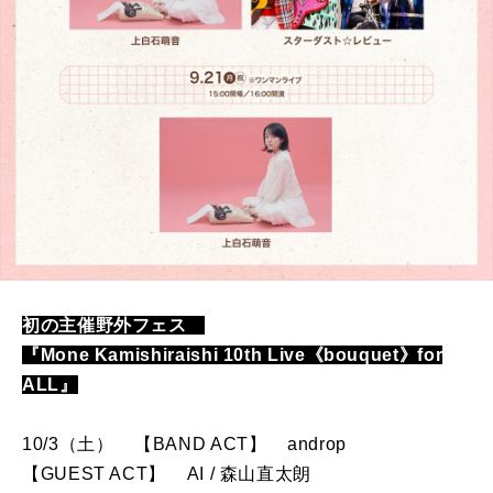
初の主催野外フェス
『Mone Kamishiraishi 10th Live《bouquet》for
ALL』
10/3（土） 【BAND ACT】 androp
【GUEST ACT】 AI / 森山直太朗