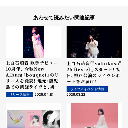
あわせて読みたい関連記事
上白石萌音 歌手デビュー
上白石萌音「"yattokosa"
10周年、 今秋New
26《texte》」スタート！ 初
Album『bouquet』のリ
日、神戸公演のライヴレポ
リースを発表！ 地元・鹿児
ートをお届け！
島での凱旋ライヴと、初め
ライブ／イベント情報
て自身が主催する野外フェ
2026.04.13
2026.03.22
リリース情報
スの開催も発表！