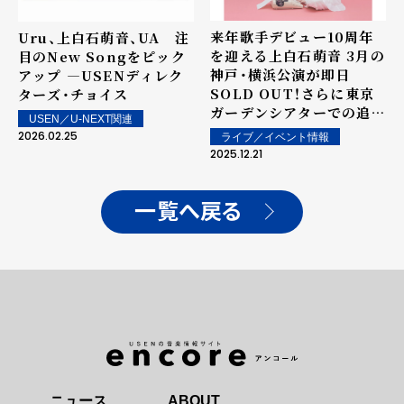
来年歌手デビュー10周年
Uru、上白石萌音、UA 注
を迎える上白石萌音 3月の
目のNew Songをピック
神戸・横浜公演が即日
アップ ―USENディレク
SOLD OUT！さらに東京
ターズ・チョイス
ガーデンシアターでの追加
USEN／U-NEXT関連
公演を発表！2月25日発売
2026.02.25
ライブ／イベント情報
のアルバム『texte』購入者
2025.12.21
先行抽選予約も決定！
一覧へ戻る
ニュース
ABOUT