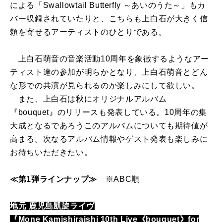
による「Swallowtail Butterfly ～あいのうた～」もカ
バー収録されていたりと、こちらも上白石が大きく信
頼を寄せるアーティストのひとりである。
上白石萌音の音楽活動10周年を象徴するようなアー
ティスト達の参加が明らかとなり、上白石萌音とどん
な形での共演が見られるのか楽しみにして欲しい。
また、上白石は秋にオリジナルアルバム
『bouquet』のリリースも発表している。10周年の集
大成となるであろうこのアルバムについても期待値が
高まる。次なるアルバム情報やゲスト発表も楽しみに
お待ちいただきたい。
≪第1弾ラインナップ≫
※ABC順
地元 鹿児島凱旋ライヴ
『Mone Kamishiraishi 10th Live《bouquet》for