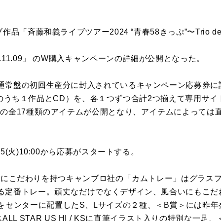
品「斉藤和義ライブツアー2024 “青春58きっぷ”〜Trio de
da 2024.11.09」 のW購入キャンペーンの詳細が公開となった。
通常盤の初回生産分に封入されているキャンペーン応募券に
はDVDのうち１作品とCD）を、各１つずつ合計2つ揃えて専用サ
での全17種類のアイテムが公開となり、アイテムによっては
5(火)10:00から応募がスタートする。
 USAにこだわりを持つキャンブロ社の「カムトレー」はグラ
定番トレー。頑丈なだけでなくデザイン、風合いにもこだわっ
ieのロゴをセンターに配置したS、Lサイズの２種、＜B賞＞には昨年発売
ースALL STAR US HI / KSに直筆イラスト入りの特別な一足、＜