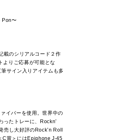
 Pon〜
記載のシリアルコード２作
イトよりご応募が可能とな
直筆サイン入りアイテムも多
スファイバーを使用。世界中の
たトレーに、Rockn’
し大好評のRock’n Roll
C賞＞にはEpiphone J-45