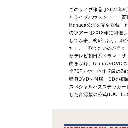
このライブ作品は2024年
たライブハウスツアー「斉藤和義
Hanada公演を完全収録した
のツアーは2018年に開催し
して以来、約6年ぶり。3
た」、「歌うたいのバラッド
たテレビ朝日系ドラマ「ザ
曲を収録。Blu-ray&
全76P）や、本作収録のZe
特典DVDを付属。CDの初回
スペシャルパスステッカーお
した音源版の公式BOOTL