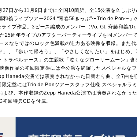
9月27日から11月9日までに全国10箇所、全15公演を久しぶ
ライブツアー2024 “青春58きっぷ”〜Trio de Pon〜
ライブ作品。3ピース編成のメンバー（Vo. Gt. 斉藤和義/Dr.
た25周年ライブのアフターパーティーライブを同メンバーでZep
ピースならではのロック色満載の迫力ある映像を収録。また
」、「歩いて帰ろう」、「やさしくなりたい」をはじめ、20
・トラベルナース」の主題歌「泣くなグローリームーン」含
DVDの映像作品の初回限定盤には全公演を網羅したスペシャルな
pp Haneda公演では演奏されなかった日替わり曲、全7曲を
限定盤にはTrio de Ponツアースタッフ仕様 スペシャル
よび、本作収録のZepp Haneda公演では演奏されなかっ
EG初回特典CDを付属。