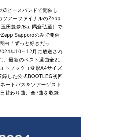
りの3ピースバンドで開催し
」のツアーファイナルのZepp
 玉田豊夢/Ba. 隅倉弘至）で
p Sapporoのみで開催
代表曲「ずっと好きだっ
24年10～12月に放送され
む、最新のベスト選曲全21
フォトブック（変形A4サイズ
収録した公式BOOTLEG初回
ラミネートパス＆ツアーゲスト
た日替わり曲、全7曲を収録