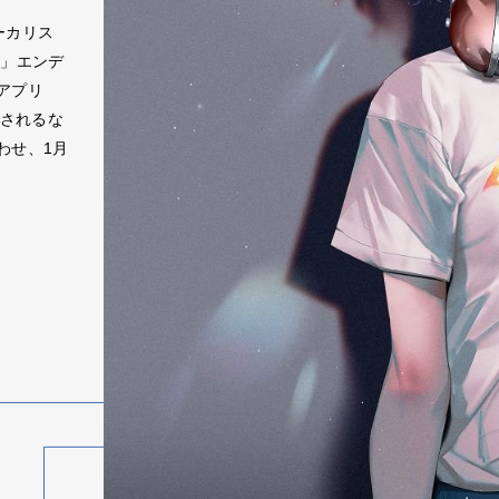
ーカリス
篇」エンデ
アプリ
用されるな
わせ、1月