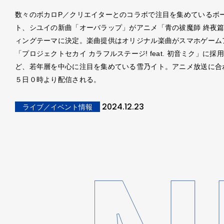
数々のボカロP／クリエイターとのコラボで注目を集めているボ
ト、シユイの新曲「オーバラップ」がアニメ「青の祓魔師 終夜
ィングテーマに決定。楽曲提供はオリジナル楽曲がスマホゲーム
「プロジェクトセカイ カラフルステージ! feat. 初音ミク」に採
ど、若年層を中心に注目を集めている雪乃イト。アニメ放送に合
５日０時より配信される。
2024.12.23
ライブ／イベント情報