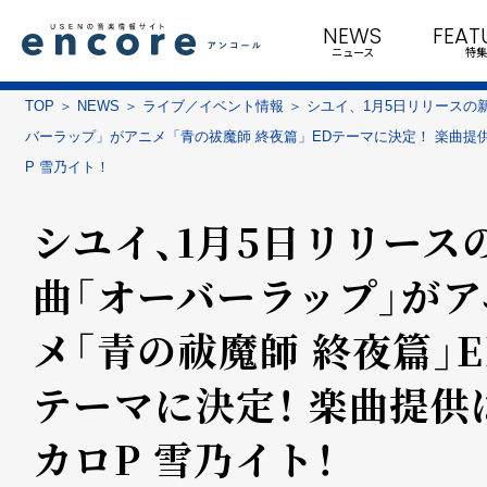
NEWS
FEAT
ニュース
特集
TOP
NEWS
ライブ／イベント情報
シユイ、1月5日リリースの
バーラップ」がアニメ「青の祓魔師 終夜篇」EDテーマに決定！ 楽曲提
P 雪乃イト！
シユイ、1月5日リリース
曲「オーバーラップ」がア
メ「青の祓魔師 終夜篇」E
テーマに決定！ 楽曲提供
カロP 雪乃イト！