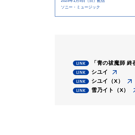
2025年1月5日（日）配信
ソニー・ミュージック
「青の祓魔師 終
シユイ
シユイ（X）
雪乃イト（X）