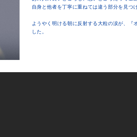
自身と他者を丁寧に重ねては違う部分を見つ
ようやく明ける朝に反射する大粒の涙が、『
した。