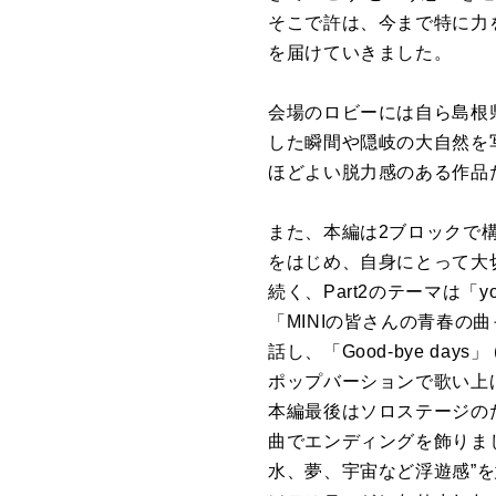
そこで許は、今まで特に力を
を届けていきました。
会場のロビーには自ら島根
した瞬間や隠岐の大自然を
ほどよい脱力感のある作品
また、本編は2ブロックで構成
をはじめ、自身にとって大
続く、Part2のテーマは「you s
「MINIの皆さんの青春
話し、「Good-bye days
ポップバーションで歌い上
本編最後はソロステージのた
曲でエンディングを飾りま
水、夢、宇宙など浮遊感”