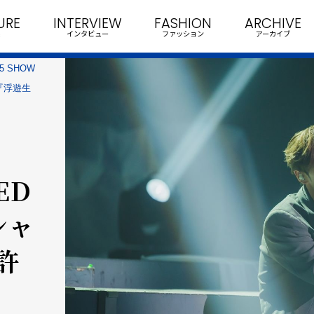
URE
INTERVIEW
FASHION
ARCHIVE
インタビュー
ファッション
アーカイブ
25 SHOW
凡『浮遊生
ED
シャ
許