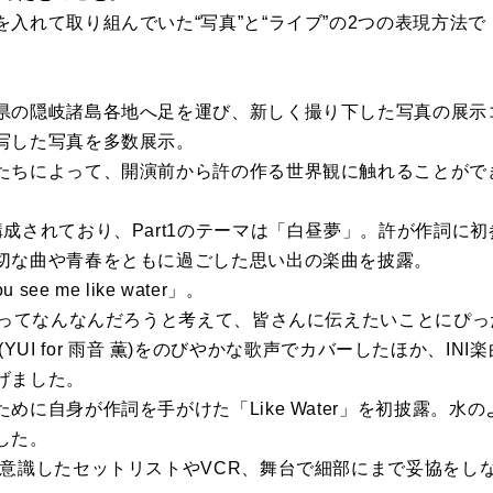
入れて取り組んでいた“写真”と“ライブ”の2つの表現方法
県の隠岐諸島各地へ足を運び、新しく撮り下した写真の展示
写した写真を多数展示。
たちによって、開演前から許の作る世界観に触れることがで
されており、Part1のテーマは「白昼夢」。許が作詞に初参加した
切な曲や青春をともに過ごした思い出の楽曲を披露。
ee me like water」。
の曲ってなんなんだろうと考えて、皆さんに伝えたいことにぴ
」 (YUI for 雨音 薫)をのびやかな歌声でカバーしたほか、INI楽
げました。
めに自身が作詞を手がけた「Like Water」を初披露。水
した。
を意識したセットリストやVCR、舞台で細部にまで妥協をし