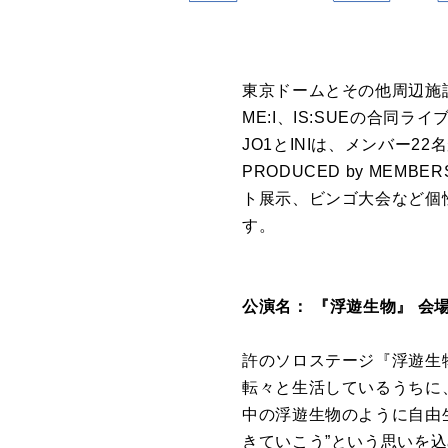
東京ドームとその他周辺施設を
ME:I、IS:SUEの合同ライブ『
JO1とINIは、メンバー22
PRODUCED by ME
ト展示、ビンゴ大会など個
す。
公演名： 『浮遊生物』 会
許のソロステージ『浮遊生
転々と生活しているうちに
中の浮遊生物のように自由
きていこう”という思いを