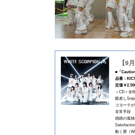
【9月
■「Cauti
品番：KICS
定価￥2,5
＜CD＞全
眼差しSnip
コヨーテが
非常手段
雑踏の孤独
Satisfaction
動く唇（WH