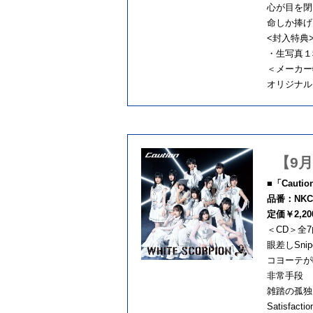
心が目を閉じ
命しか捧げる
<封入特典
・生写真１
＜メーカー
オリジナル
【9月
■「Cauti
品番：NKCD
定価￥2,2
＜CD＞全
眼差しSnip
コヨーテが
非常手段
雑踏の孤独
Satisfaction