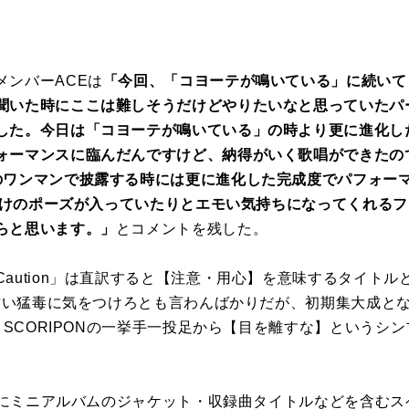
メンバーACEは
「今回、「コヨーテが鳴いている」に続いて
聞いた時にここは難しそうだけどやりたいなと思っていたパ
した。今日は「コヨーテが鳴いている」の時より更に進化した
ォーマンスに臨んだんですけど、納得がいく歌唱ができたの
のワンマンで披露する時には更に進化した完成度でパフォー
り付けのポーズが入っていたりとエモい気持ちになってくれる
らと思います。」
とコメントを残した。
aution」は直訳すると【注意・用心】を意味するタイトルと
）の甘い猛毒に気をつけろとも言わんばかりだが、初期集大成と
E SCORIPONの一挙手一投足から【目を離すな】というシ
P上にミニアルバムのジャケット・収録曲タイトルなどを含む