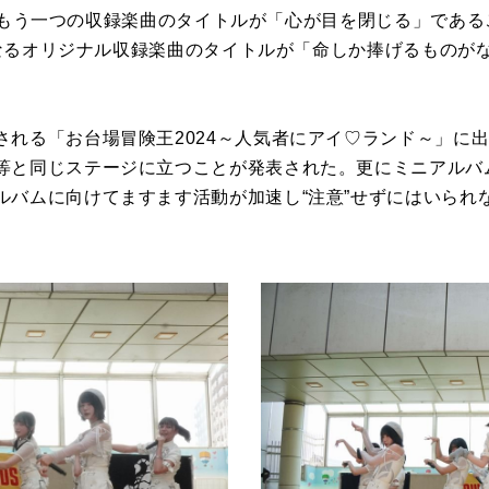
IONのもう一つの収録楽曲のタイトルが「心が目を閉じる」であ
初となるオリジナル収録楽曲のタイトルが「命しか捧げるもの
される「お台場冒険王2024～人気者にアイ♡ランド～」に
等と同じステージに立つことが発表された。更にミニアルバ
ルバムに向けてますます活動が加速し“注意”せずにはいられ