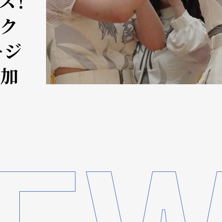
ス！
ック
ージ
追加