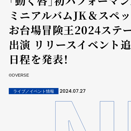
「動く唇」初パフォーマン
ミニアルバムJK＆スペ
お台場冒険王2024ステ
出演 リリースイベント
日程を発表！
©OVERSE
2024.07.27
ライブ／イベント情報