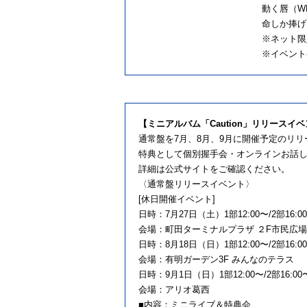
動く唇（WH
命しか捧げる
※ネット限定
※イベント
【ミニアルバム「Caution」リリースイ
通常盤を7月、8月、9月に開催予定のリリ
特典として個別握手会・オンラインお話し会
詳細は公式サイトをご確認ください。
〈通常盤リリースイベント〉
[休日開催イベント]
日時：7月27日（土）1部12:00〜/2部16:0
会場：町田ターミナルプラザ ２F市民広場
日時：8月18日（日）1部12:00〜/2部16:0
会場：有明ガーデン3F みんなのテラス
日時：9月1日（日）1部12:00〜/2部16:00
会場：アリオ葛西
■内容：ミニライブ＆特典会