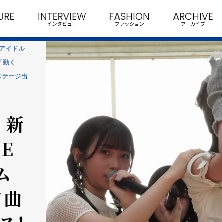
URE
INTERVIEW
FASHION
ARCHIVE
インタビュー
ファッション
アーカイブ
新アイドル
 「動く
ステージ出
 新
E
ム
ド曲