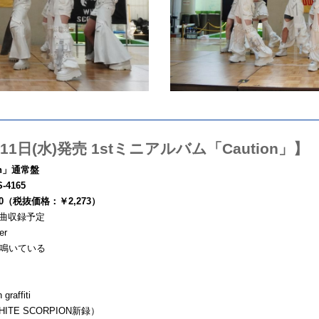
11日(水)発売 1stミニアルバム「Caution」】
on」通常盤
-4165
00（税抜価格：￥2,273）
8曲収録予定
er
鳴いている
 graffiti
ITE SCORPION新録）