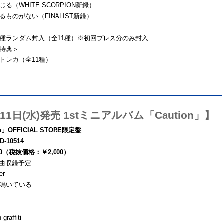
る（WHITE SCORPION新録）
ものがない（FINALIST新録）
>
種ランダム封入（全11種）※初回プレス分のみ封入
特典＞
トレカ（全11種）
11日(水)発売 1stミニアルバム「Caution」】
on」OFFICIAL STORE限定盤
-10514
00（税抜価格：￥2,000）
7曲収録予定
er
鳴いている
 graffiti