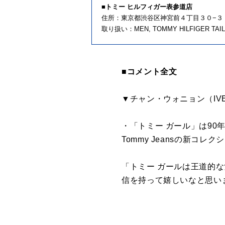
■トミー ヒルフィガー表参道店
住所：東京都渋谷区神宮前４丁目３０−３
取り扱い：MEN, TOMMY HILFIGER TAILO
■コメント全文
▼チャン・ウォニョン（IV
・「トミー ガール」は90年代
Tommy Jeansの新コ
「トミー ガールは王道的
信を持って嬉しいなと思い