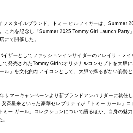
スタイルブランド、トミー ヒルフィガーは、Summer 2025「
を記念し「Summer 2025 Tommy Girl Launch P
道店にて開催した。
バイザーとしてファッションインサイダーのアレイリ・メイ
て発売されたTommy Girlのオリジナルコンセプトを大
ガール」を文化的なアイコンとして、大胆で揺るぎない姿勢
25年サマーキャンペーンより新ブランドアンバサダーに就任
紗、安斉星来といった豪華セレブリティが「トミー ガール」
トミー ガール」コレクションについて語るほか、自身の魅
た。