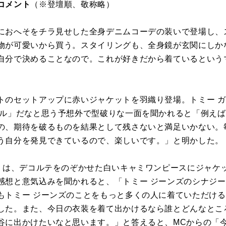
コメント
（※登壇順、敬称略）
におへそをチラ見せした全身デニムコーデの装いで登場し、
物が可愛いから買う。スタイリングも、全身鏡が玄関にしか
自分で決めることなので。これが好きだから着ているという
。
トのセットアップに赤いジャケットを羽織り登場。トミー 
ール」だなと思う予想外で型破りな一面を聞かれると「例え
の、期待を破るものを結果として残さないと満足いかない。
う自分を発見できているので、楽しいです。」と明かした。
E）は、デコルテをのぞかせた白いキャミワンピースにジャケ
感想と意気込みを聞かれると、「トミー ジーンズのシナジ
もトミー ジーンズのことをもっと多くの人に着ていただけ
した。また、今日の衣装を着て出かけるなら誰とどんなとこ
谷に出かけたいなと思います。」と答えると、MCからの「