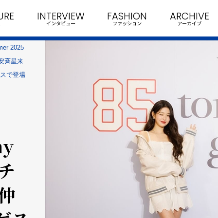
URE
INTERVIEW
FASHION
ARCHIVE
インタビュー
ファッション
アーカイブ
r 2025
、 安斉星来
ースで登場
my
にチ
、仲