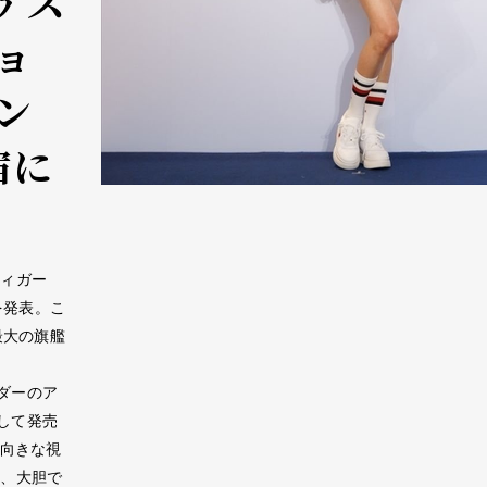
ゲス
ョ
ン
宿に
フィガー
ンを発表。こ
国内最大の旗艦
ダーのア
して発売
前向きな視
て、大胆で