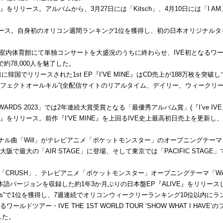
IVE』をリリース。アルバムから、3月27日には「Kitsch」、4月10日には「I AM」
リリース。自身初のオリコン週間ランキング1位を獲得し、初の日本オリジナルタイトル曲
ル)室内体育館にて単独コンサートを大盛況のうちに終わらせ、IVE初となる
78,000人を魅了した。
に韓国でリリースされた1st EP『I’VE MINE』はCD売上が188万枚を
“パーフェクトオールキル”(全配信サイトのリアルタイム、デイリー、ウィーク
 AWARDS 2023」では2年連続大賞受賞となる「最優秀アルバム賞」(『I’ve 
WITCH』をリリース。前作『I‘VE MINE』を上回るIVE史上最高初日売上を更
ジナル曲「Will」がテレビアニメ「ポケットモンスター」のオープニングテー
出演。大阪で最大の「AIR STAGE」に登場、そして東京では「PACIFIC ST
曲「CRUSH」、テレビアニメ「ポケットモンスター」オープニングテーマ「Wi
ie」の日本語バージョンを収録した約1年3か月ぶりの日本盤EP『ALIVE』をリリースした。
 Sales”で1位を獲得し、7週連続でオリコンウィークリーランキング10位以内に
ワールドツアー・IVE THE 1ST WORLD TOUR ‘SHOW WHAT I H
した。