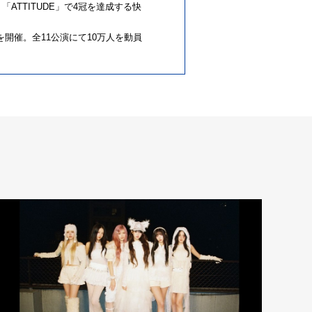
、「ATTITUDE」で4冠を達成する快
AN」を開催。全11公演にて10万人を動員