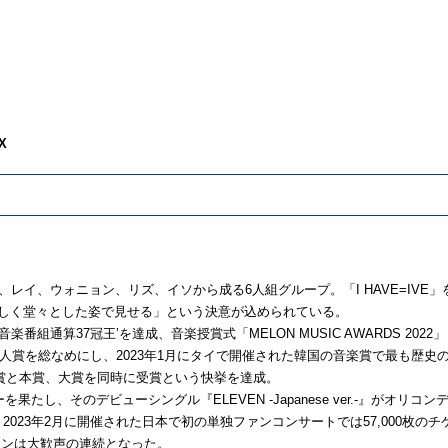
X
ル、レイ、ウォニョン、リズ、イソから成る6人組グループ。「I HAVE=IV
らしく堂々とした姿で見せる」という決意が込められている。
番組通算37冠王’を達成、音楽授賞式「MELON MUSIC AWARDS 2022」「20
APAN」などでは新人賞を総なめにし、2023年1月にタイで開催された韓国の音楽賞で最
の新人賞と本賞、大賞を同時に受賞という快挙を達成。
を果たし、そのデビューシングル『ELEVEN -Japanese ver.-』がオ
。2023年2月に開催された日本で初の単独ファンコンサートでは57,000枚
ァンは大歓声の連続となった。