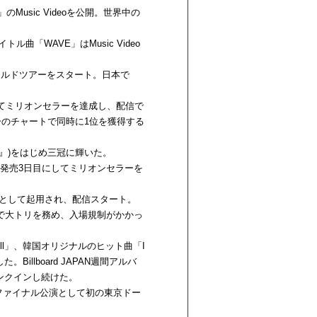
のMusic Videoを公開。世界中の
「WAVE」はMusic Video
ワールドツアーをスタート。日本で
突破してミリオンセラーを達成し、配信で
リーのチャートで同時に1位を獲得する
IVE』)をはじめ三冠に輝いた。
新し、発売3日目にしてミリオンセラーを
マとして起用され、配信スタート。
AGE」で大トリを務め、入場規制がかかっ
ll」、韓国オリジナルのヒット曲「I
Billboard JAPAN週間アルバ
ランクインし続けた。
AVE’のファイナル公演として初の東京ドー