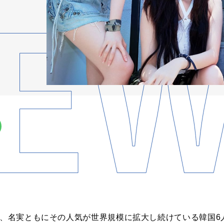
し、
名実ともにその人気
が
世界規模に拡大し続けている韓国6