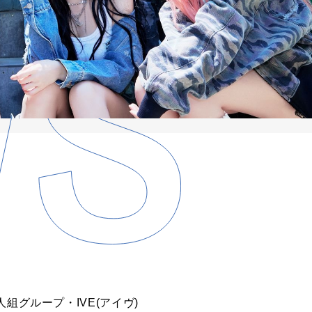
人組グル
ープ・
IVE
(アイヴ)