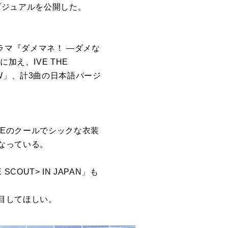
ビジュアルを公開した。
ラマ『ダメマネ！ ―ダメな
曲に加え、
IVE
THE
「WOW」、計3曲の日本語バージ
VE
のクールでシックな衣装
なっている。
E
SCOUT> IN
JAPAN
」も
目してほしい。