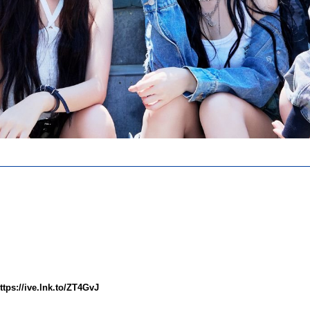
ttps://
ive
.lnk.to/ZT4GvJ