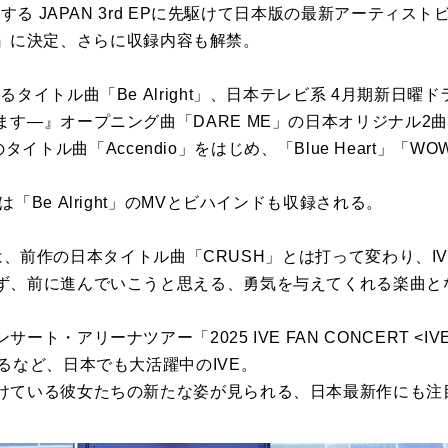
スする
JAPAN
3rd
EP
に先駆けて日本版の最新
アーティスト
』に決定、
さらに
収録
内容
も
解禁
。
なる
タイトル
曲「Be
Alright
」、日本テレビ系 4月期新日曜ド
ます―』オープニング曲「
DARE ME」の日本オリジナル2
の
タイトル
曲「Accendio」をはじめ、「
Blue Heart」
は「Be
Alright
」のMVとビハインドも
収録
される。
は、前作の日本
タイトル
曲「CRUSH」
とは打って変わり、
I
ず、前に進んでいこうと思える、
勇気を与えてくれる楽曲と
サート・アリーナツアー「2025
IVE
FAN CONCERT <
IV
るなど、
日本でも大活躍中の
IVE
。
けている彼女たちの新たな姿
が
見られる
、日本最新作にも注