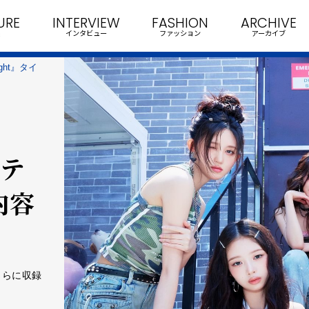
URE
INTERVIEW
FASHION
ARCHIVE
インタビュー
ファッション
アーカイブ
right』タイ
e
ーテ
内容
、さらに収録