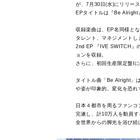
が
、7月30日(水)
にリリー
EP
タイトル
は『Be
Alright
収録
楽曲は、
EP
名同様と
タレント、マネジメントし
2nd
EP
『
IVE
SWITCH』
ョンを
収録
。
さらに
、初回生産限定盤Iに
タイトル
曲「Be
Alright
」
や姿
が
印象的。
変化を恐れ
日本４都市を周るファンコン
完遂し、計10万人を動員す
全世界からの脚光を浴び続