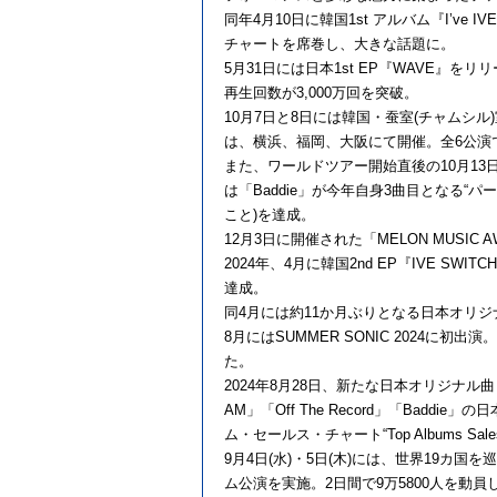
同年4月10日に韓国1st アルバム『I’ve 
チャートを席巻し、大きな話題に。
5月31日には日本1st EP『WAVE』を
再生回数が3,000万回を突破。
10月7日と8日には韓国・蚕室(チャムシ
は、横浜、福岡、大阪にて開催。全6公演で約
また、ワールドツアー開始直後の10月13日
は「Baddie」が今年自身3曲目となる
こと)を達成。
12月3日に開催された「MELON MUSIC
2024年、4月に韓国2nd EP『IVE S
達成。
同4月には約11か月ぶりとなる日本オリ
8月にはSUMMER SONIC 2024に初
た。
2024年8月28日、新たな日本オリジナル
AM」「Off The Record」「Badd
ム・セールス・チャート“Top Albums
9月4日(水)・5日(木)には、世界19カ国を巡る
ム公演を実施。2日間で9万5800人を動員