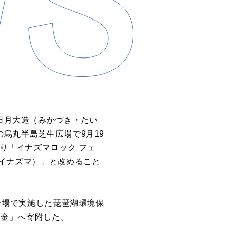
三日月大造（みかづき・たい
の烏丸半島芝生広場で9月19
より「イナズマロック フェ
ト イナズマ）」と改めること
、会場で実施した琵琶湖環境保
援基金」へ寄附した。