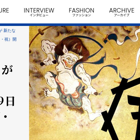
URE
INTERVIEW
FASHION
ARCHIVE
インタビュー
ファッション
アーカイブ
が 新たな
（月・祝）開
」が
9日
月・