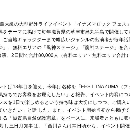
国内最大級の大型野外ライブイベント「イナズマロック フェス
興をテーマに掲げて毎年滋賀県の草津市烏丸半島で開催して
、ご当地キャラクターまで幅広いジャンルの出演者が毎年話題
ジ」、無料エリアの「風神ステージ」「龍神ステージ」を合
出演、2日間で合計80,000人（有料エリア・無料エリア合計
は18年目を迎え、今年は名称を「FEST. INAZUMA（
気持ちでお客様をお迎えしたい」と報告、イベント内容につ
ンスを1日で楽しめるという持ち味は大切にしつつ、ご購入
ていきたい」と話 した。また、イベント開始当初から掲げ
する「滋賀県自然保護憲章」をベースに、来場者とともに取
に対し三日月知事は、「西川さんは常日頃から、イベント開