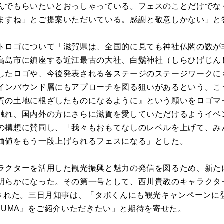
んでもらいたいとおっしゃっている。フェスのことだけでな
ますね」とご提案いただいている。感謝と敬意しかない」と
トロゴについて「滋賀県は、全国的に見ても神社仏閣の数が
高島市に鎮座する近江最古の大社、白鬚神社（しらひげじん
したロゴや、今後発表される各ステージのステージワークに
インバウンド層にもアプローチを図る狙いがあるという。こ
賀の土地に根ざしたものになるように』という願いをロゴマ
触れ、国内外の方にさらに滋賀を愛していただけるようイベ
の構想に賛同し、「我々もおもてなしのレベルを上げて、み
価値をもう一段上げられるフェスになる」とした。
ラクターを活用した観光振興と魅力の発信を図るため、新た
明らかになった。その第一号として、西川貴教のキャラクター
嘱された。三日月知事は、「タボくんにも観光キャンペーンに
NAZUMA』をご紹介いただきたい」と期待を寄せた。