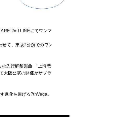
E 2nd LINEにてワンマ
合わせて、東阪2公演でのワン
らの先行解禁楽曲 「上海恋
配信にて大阪公演の開催がサプラ
ます進化を遂げる7thVega。
。