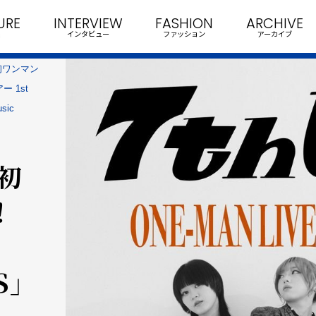
URE
INTERVIEW
FASHION
ARCHIVE
インタビュー
ファッション
アーカイブ
初ワンマン
ー 1st
sic
初
！
S」