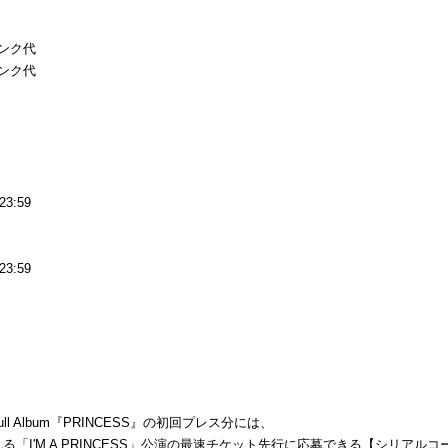
リンク代
リンク代
23:59
23:59
ull Album『PRINCESS』の初回プレス分には、
催される「I'M A PRINCESS」公演の最速チケット先行に応募できる【シリア