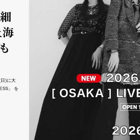
詳細
上海
oも
日)に大
CESS」 を