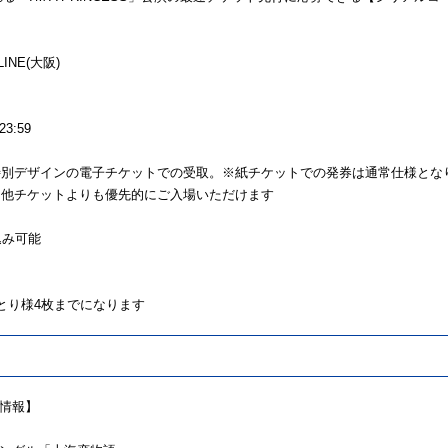
LINE(大阪)
間
23:59
特別デザインの電子チケットでの受取。※紙チケットでの発券は通常仕様とな
、他チケットよりも優先的にご入場いただけます
込み可能
とり様4枚までになります
情報】