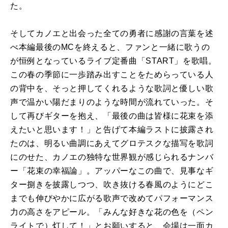
た。
そしてカノエと出会った全ての勇者に感謝の言葉を述
べ本編最後のMCを終えると、ファンと一緒に歌うの
が恒例となっているライブ定番曲「START」を歌唱。
この春の季節に一歩踏み出すことをためらっている人
の背中を、そっと押してくれるような歌詞と優しい歌
声で温かい陽だまりのような時間が流れていった。そ
して再びギターを抱え、「最後の曲は皆様に花束を添
えたいと思います！」と告げて本編ラストに披露され
たのは、明るい曲調にあえてグロテスクな描写を歌詞
にのせた、カノエの独特な世界観が感じられるナンバ
ー「花束の幸福論」。アッパーなこの曲で、見事なギ
ター捌きを披露しつつ、吹き抜ける春風のようにどこ
までも伸びやかに広がる歌声で改めてパフォーマンス
力の高さをアピール。「みんな好きな花の色を（ペン
ライトで）灯して！」とお願いすると、会場は一面カ