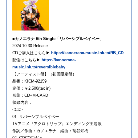
■カノエラナ 6th Single「リバーシブルベイベー」
2024.10.30 Release
CDご購入はこちら▶
https://kanoerana-music.lnk.to/RB_CD
配信はこちら▶︎
https://kanoerana-
music.lnk.to/reversiblebaby
【アーティスト盤】（初回限定盤）
品番：KICM-92159
定価：￥2,500(tax in)
形態：CD+M-CARD
収録内容：
<CD>
01. リバーシブルベイベー
TVアニメ『アクロトリップ』エンディング主題歌
作詞／作曲：カノエラナ 編曲：菊谷知樹
02. COCO♡ギャル