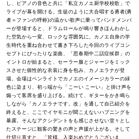
し、ピアノの音色と共に「私立カノエ厨学校校歌」で
ライブが幕を開ける。生徒のように大合唱する勇者(勇
者＝ファンの呼称)の温かい歌声に乗ってバンドメンバ
ーが登場すると、ドラムロールが鳴り響きほんわかし
た空気から一変、ロックな雰囲気に。カノエ自身の学
生時代を重ね合わせて書き下ろした今回のライブコン
セプトにぴったりな楽曲、「思春期中二話症候群」の
イントロが始まると、セーラー服とジャージをミック
スさせた個性的な衣装に身を包み、カノエラナが登
場。会場はペンライトでカノエのイメージカラーの緑
色に染まり、初っ端から「こーい こーい」と掛け声を
煽って客席を盛り上げる。続けて、ギターをかき鳴ら
しながら「カノエラナです。改」を通して自己紹介を
終えると、ここでイヤモニが聞こえないハプニングを
暴露。そんなアクシデントをも感じさせない堂々とし
たステージに観客の驚きの声と声援が上がる。そして
仕切り直すと、「皆様、入楽おめでとうございま