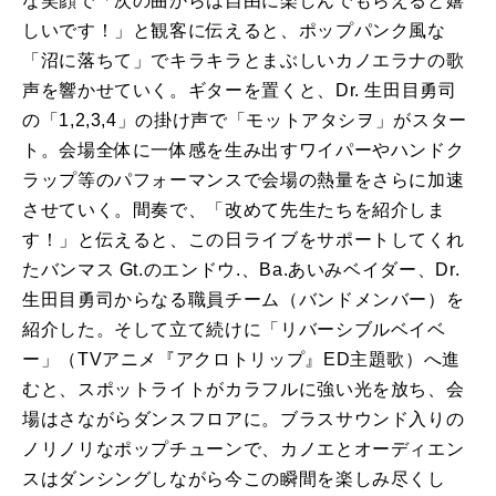
な笑顔で「次の曲からは自由に楽しんでもらえると嬉
しいです！」と観客に伝えると、ポップパンク風な
「沼に落ちて」でキラキラとまぶしいカノエラナの歌
声を響かせていく。ギターを置くと、Dr. 生田目勇司
の「1,2,3,4」の掛け声で「モットアタシヲ」がスター
ト。会場全体に一体感を生み出すワイパーやハンドク
ラップ等のパフォーマンスで会場の熱量をさらに加速
させていく。間奏で、「改めて先生たちを紹介しま
す！」と伝えると、この日ライブをサポートしてくれ
たバンマス Gt.のエンドウ.、Ba.あいみベイダー、Dr.
生田目勇司からなる職員チーム（バンドメンバー）を
紹介した。そして立て続けに「リバーシブルベイベ
ー」（TVアニメ『アクロトリップ』ED主題歌）へ進
むと、スポットライトがカラフルに強い光を放ち、会
場はさながらダンスフロアに。ブラスサウンド入りの
ノリノリなポップチューンで、カノエとオーディエン
スはダンシングしながら今この瞬間を楽しみ尽くし