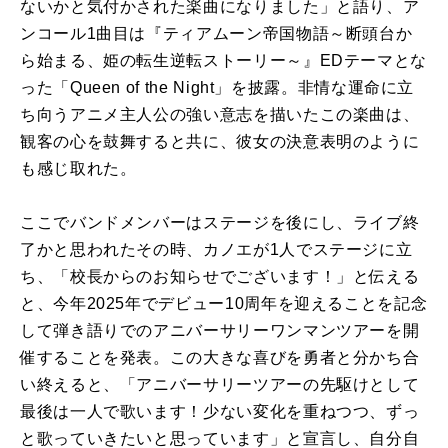
ないかと気付かされた楽曲になりました」と語り、ア
ンコール1曲目は『ティアムーン帝国物語～断頭台か
ら始まる、姫の転生逆転ストーリー～』EDテーマとな
った「Queen of the Night」を披露。非情な運命に立
ち向うアニメ主人公の強い意志を描いたこの楽曲は、
観客の心を鼓舞すると共に、彼女の決意表明のように
も感じ取れた。
ここでバンドメンバーはステージを後にし、ライブ終
了かと思われたその時、カノエが1人でステージに立
ち、「校長からのお知らせでございます！」と伝える
と、今年2025年でデビュー10周年を迎えることを記念
して弾き語りでのアニバーサリーワンマンツアーを開
催することを発表。この大きな喜びを勇者と分かち合
い終えると、「アニバーサリーツアーの先駆けとして
最後は一人で歌います！少ない変化を重ねつつ、ずっ
と歌っていきたいと思っています」と宣言し、自分自