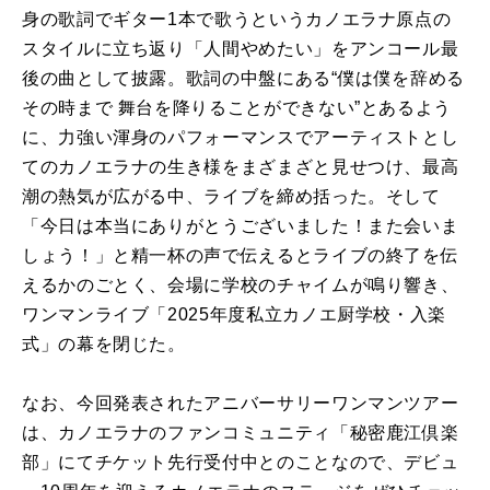
身の歌詞でギター1本で歌うというカノエラナ原点の
スタイルに立ち返り「人間やめたい」をアンコール最
後の曲として披露。歌詞の中盤にある“僕は僕を辞める
その時まで 舞台を降りることができない”とあるよう
に、力強い渾身のパフォーマンスでアーティストとし
てのカノエラナの生き様をまざまざと見せつけ、最高
潮の熱気が広がる中、ライブを締め括った。そして
「今日は本当にありがとうございました！また会いま
しょう！」と精一杯の声で伝えるとライブの終了を伝
えるかのごとく、会場に学校のチャイムが鳴り響き、
ワンマンライブ「2025年度私⽴カノエ厨学校・⼊楽
式」の幕を閉じた。
なお、今回発表されたアニバーサリーワンマンツアー
は、カノエラナのファンコミュニティ「秘密鹿江倶楽
部」にてチケット先行受付中とのことなので、デビュ