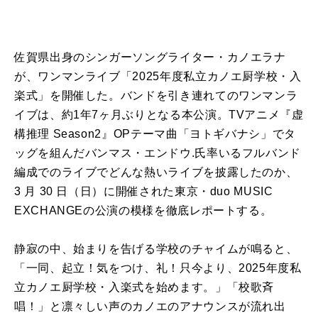
佐賀県出身のシンガーソングライター・カノエラナ
が、ワンマンライブ「2025年度私⽴カノエ厨学校・⼊
楽式」を開催した。バンドを引き連れてのワンマンラ
イブは、約1年7ヶ月ぶりとなる本公演。TVアニメ『虚
構推理 Season2』OPテーマ曲「ヨトギバナシ」でタ
ッグを組んだバンマス・エンドウ.氏率いるフルバンド
編成でのライブでどんな熱いライブを披露したのか、
3 ⽉ 30 ⽇（⽇）に開催された東京・duo MUSIC
EXCHANGEの公演の模様を徹底レポートする。
静寂の中、始まりを告げる学校のチャイムが鳴ると、
「一同、起立！気をつけ、礼！只今より、2025年度私
⽴カノエ厨学校・⼊楽式を始めます。」「校歌斉
唱！」と凛々しい声のカノエのアナウンスが流れ出