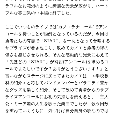
ラフルなお花畑のように綺麗な光景が広がり、ハート
フルな雰囲気の中本編は終了した。
ここでいつものライブでは”カノエラナコール”でアン
コールを待つことが恒例となっているのだが、今回は
勇者たちの有志で「START」を一丸となって合唱する
サプライズが巻き起こり、改めてカノエと勇者の絆の
強さを感じさせられる。そんな感動的な光景に応えて
「先ほどの「START」が補習(アンコール)を求めるコ
ールでよろしいですか？ありがとうございます！」と
言いながらステージに戻ってきたカノエは、＜学校教
材の紹介＞と称してバンドメンバーとバラエティ豊か
なグッズを楽しく紹介。そして改めて勇者からのサプ
ライズアンコールにお礼の気持ちを伝えると、「主人
公・ミーア姫の人生を歌った楽曲でしたが、歌う回数
を重ねていくうちに、気づけば自分自身の歌なのでは