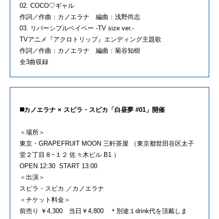
02. COCO♡ギャル
作詞／作曲：カノエラナ 編曲：浅野尚志
03. リバーシブルベイベー -TV size ver.-
TVアニメ『アクロトリップ』エンディング主題歌
作詞／作曲：カノエラナ 編曲：菊谷知樹
全3曲収録
◼️カノエラナ × スピラ・スピカ「白昼夢 #01」開催
＜場所＞
東京・GRAPEFRUIT MOON 三軒茶屋 （東京都世田谷区太子
堂２丁目８−１２ 佐々木ビル B1 ）
OPEN 12:30 START 13:00
＜出演＞
スピラ・スピカ ／カノエラナ
＜チケット料金＞
前売り ￥4,300 当日￥4,800 ＊別途１drink代を頂戴しま