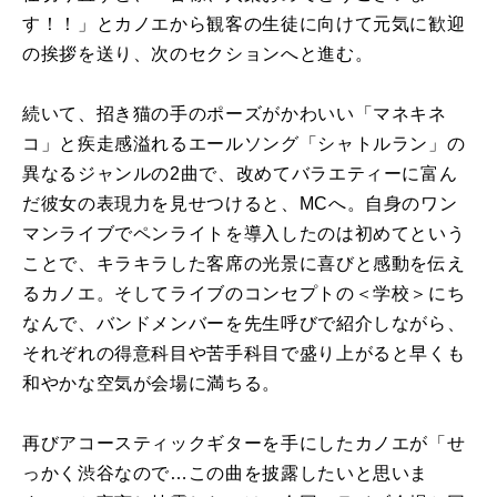
す！！」とカノエから観客の生徒に向けて元気に歓迎
の挨拶を送り、次のセクションへと進む。
続いて、招き猫の手のポーズがかわいい「マネキネ
コ」と疾走感溢れるエールソング「シャトルラン」の
異なるジャンルの2曲で、改めてバラエティーに富ん
だ彼女の表現力を見せつけると、MCへ。自身のワン
マンライブでペンライトを導入したのは初めてという
ことで、キラキラした客席の光景に喜びと感動を伝え
るカノエ。そしてライブのコンセプトの＜学校＞にち
なんで、バンドメンバーを先生呼びで紹介しながら、
それぞれの得意科目や苦手科目で盛り上がると早くも
和やかな空気が会場に満ちる。
再びアコースティックギターを手にしたカノエが「せ
っかく渋谷なので…この曲を披露したいと思いま