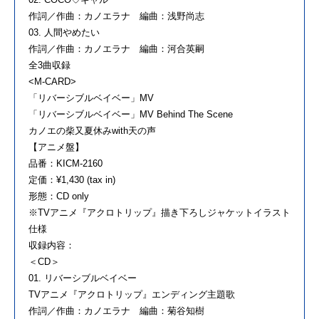
作詞／作曲：カノエラナ 編曲：浅野尚志
03. 人間やめたい
作詞／作曲：カノエラナ 編曲：河合英嗣
全3曲収録
<M-CARD>
「リバーシブルベイベー」MV
「リバーシブルベイベー」MV Behind The Scene
カノエの柴又夏休みwith天の声
【アニメ盤】
品番：KICM-2160
定価：¥1,430 (tax in)
形態：CD only
※TVアニメ『アクロトリップ』描き下ろしジャケットイラスト
仕様
収録内容：
＜CD＞
01. リバーシブルベイベー
TVアニメ『アクロトリップ』エンディング主題歌
作詞／作曲：カノエラナ 編曲：菊谷知樹