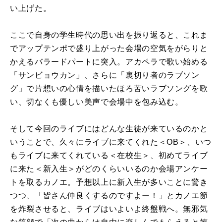
い上げた。
ここで自身の学生時代の思い出を振り返ると、これま
でアップテンポで盛り上がった会場の空気をがらりと
かえるバラードパートに突入。アカペラで歌い始める
「サンビョウカン」、さらに「裏切り者のラブソン
グ」で片想いの心情を描いたほろ苦いラブソングを歌
い、切なくも優しい美声で会場中を包み込む。
そして今回のライブにはどんな生徒が来ているのかと
いうことで、久々にライブに来てくれた＜OB＞、いつ
もライブに来てくれている＜在校生＞、初めてライブ
に来た＜新入生＞がどのくらいいるのか会場アンケー
トを取るカノエ。予想以上に新入生が多いことに驚き
つつ、「皆さん仲良くするのですよー！」とカノエ節
を炸裂させると、ライブはいよいよ終盤戦へ。無邪気