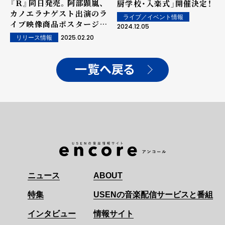
『Ｒ』同日発売。阿部顕嵐、
厨学校・入楽式」開催決定！
カノエラナゲスト出演のラ
ライブ／イベント情報
イブ映像商品ポスタージャ
2024.12.05
ケット解禁！さらにライブ
2025.02.20
リリース情報
映像から「Absolute
ZERO feat.Usnow」公
開！
一覧へ戻る
ニュース
ABOUT
特集
USENの音楽配信サービスと番組
インタビュー
情報サイト