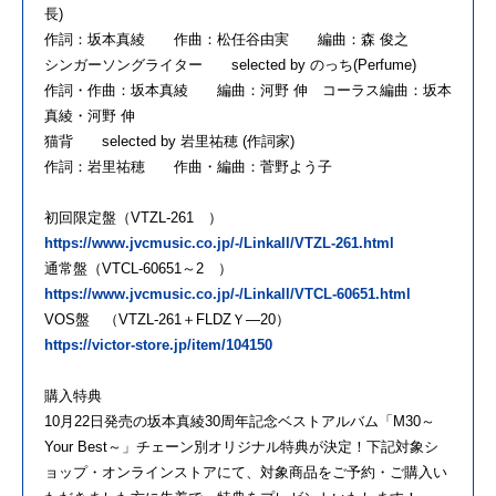
長)
作詞：坂本真綾 作曲：松任谷由実 編曲：森 俊之
シンガーソングライター selected by のっち(Perfume)
作詞・作曲：坂本真綾 編曲：河野 伸 コーラス編曲：坂本
真綾・河野 伸
猫背 selected by 岩里祐穂 (作詞家)
作詞：岩里祐穂 作曲・編曲：菅野よう子
初回限定盤（VTZL-261 ）
https://www.jvcmusic.co.jp/-/Linkall/VTZL-261.html
通常盤（VTCL-60651～2 ）
https://www.jvcmusic.co.jp/-/Linkall/VTCL-60651.html
VOS盤 （VTZL-261＋FLDZＹ―20）
https://victor-store.jp/item/104150
購入特典
10月22日発売の坂本真綾30周年記念ベストアルバム「M30～
Your Best～」チェーン別オリジナル特典が決定！下記対象シ
ョップ・オンラインストアにて、対象商品をご予約・ご購入い