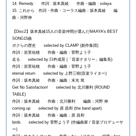
14. Remedy 作詞 : 坂本真綾 作曲・編曲 : solaya
15. これから 作詞・作曲・コーラス編曲：坂本真綾 編
曲：河野伸
【Disc2】坂本真綾15人の音楽仲間が選んだMAAYA's BEST
SONG15曲
ボクらの歴史 selected by CLAMP (創作集団)
作詞：岩里祐穂 作曲・編曲：菅野よう子
走る selected by 臼杵成晃 (「音楽ナタリー」編集長)
作詞：岩里祐穂 作曲・編曲：菅野よう子
eternal return selected by 上野三樹(音楽ライター)
作詞：坂本真綾 作曲・編曲：末光 篤
Get No Satisfaction! selected by 北川勝利 (ROUND
TABLE)
作詞：坂本真綾 作曲：北川勝利 編曲：河野 伸
coming up selected by 原 昌和 (the band apart)
作詞：坂本真綾 作曲・編曲：原 昌和
birds selected by 菅野よう子 (作編曲家 / 音楽プロデューサ
ー)