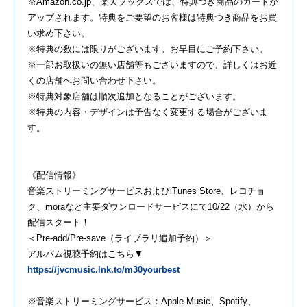
※Amazon.co.jp、楽天ブックスでは、特典つき商品のカートが
アップされます。特典をご要望のお客様は特典つき商品をお買
い求め下さい。
※特典の数には限りがございます。お早目にご予約下さい。
※一部お取扱いの無い店舗等もございますので、詳しくはお近
くの店舗へお問い合わせ下さい。
※特典対象店舗は順次追加となることがございます。
※特典の内容・デザインは予告なく変更する場合がございま
す。
《配信情報》
音楽ストリーミングサービスおよびiTunes Store、レコチョ
ク、moraなど主要ダウンロードサービスにて10/22（水）から
配信スタート！
＜Pre-add/Pre-save（ライブラリ追加予約）＞
アルバム視聴予約はこちら▼
https://jvcmusic.lnk.to/m30yourbest
※音楽ストリーミングサービス：Apple Music、Spotify、