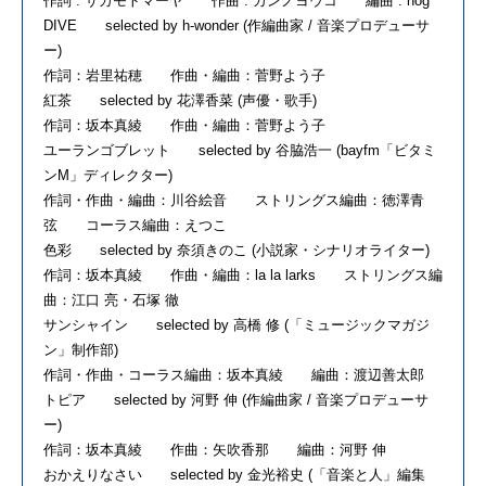
作詞 : サカモトマーヤ 作曲 : カンノヨウコ 編曲 : hog
DIVE selected by h-wonder (作編曲家 / 音楽プロデューサ
ー)
作詞：岩里祐穂 作曲・編曲：菅野よう子
紅茶 selected by 花澤香菜 (声優・歌手)
作詞：坂本真綾 作曲・編曲：菅野よう子
ユーランゴブレット selected by 谷脇浩一 (bayfm「ビタミ
ンM」ディレクター)
作詞・作曲・編曲：川谷絵音 ストリングス編曲：徳澤青
弦 コーラス編曲：えつこ
色彩 selected by 奈須きのこ (小説家・シナリオライター)
作詞：坂本真綾 作曲・編曲：la la larks ストリングス編
曲：江口 亮・石塚 徹
サンシャイン selected by 高橋 修 (「ミュージックマガジ
ン」制作部)
作詞・作曲・コーラス編曲：坂本真綾 編曲：渡辺善太郎
トピア selected by 河野 伸 (作編曲家 / 音楽プロデューサ
ー)
作詞：坂本真綾 作曲：矢吹香那 編曲：河野 伸
おかえりなさい selected by 金光裕史 (「音楽と人」編集