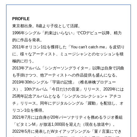
PROFILE
東京都出身。8歳より子役として活躍。
1996年シングル「約束はいらない」でCDデビュー以降、精力
的に作品を発表。
2011年オリコン1位を獲得した「You can’t catch me」を皮切り
に、様々なアーティスト、ミュージシャンとのセッションを積
極的に行う。
2013年アルバム「シンガーソングライター」以降は自身で詞曲
も手掛けつつ、他アーティストへの作品提供も盛んになる。
2019年30thシングル「宇宙の記憶」（椎名林檎プロデュー
ス）、10thアルバム「今日だけの音楽」リリース、2020年には
25周年記念アルバムとなる「シングルコレクション＋ アチコ
チ」リリース。同年にデジタルシングル「躍動」を配信し、オ
リコン1位を獲得。
2021年7月には自身が20年パーソナリティを務めるラジオ番組
「ビタミンM」が放送1,000回を迎えた（現在も放送中）。
2022年5月に発表したWタイアップシングル「菫 / 言葉にでき