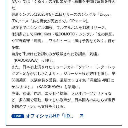
ない」では「くるり」の岸田繁が作・編曲を手掛け反響を呼ん
だ。
最新シングルは2025年5月21日リリースのシングル「Drops」
(TVアニメ『ある魔女が死ぬまで』OPテーマ)。
現在までにシングル36枚、フルアルバムを11枚リリース。
作詞家としてKinKi Kids（現DOMOTO）シングル「光の気配」
や宮野真守「透明」、ワルキューレ「風は予告なく吹く」ほか
多数。
自身が手掛けた歌詞のみが収載された歌詞集「刺繍」
（KADOKAWA）も刊行。
また、日本初上演されたミュージカル「ダディ・ロング・レッ
グズ～足ながおじさんより～」ジルーシャ役が好評を博し、第
38回菊田一夫演劇賞を受賞。最新エッセイ集「満腹論 -明日に
かぶりつけ-」（KADOKAWA）も話題に。
声優、女優、作詞、エッセイ執筆、ラジオパーソナリティな
ど、多方面で活動。瑞々しい歌声が、日本国内のみならず世界
各国のファンから支持をうける。
オフィシャルHP「I.D.」