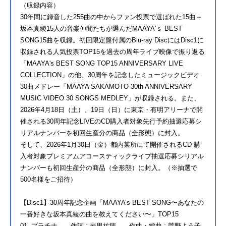
（収録内容）
30年間に録音した255曲の中からファン投票で選ばれた15曲＋
坂本真綾15人の音楽仲間たちが選んだMAAYA′ｓ BEST
SONG15曲を収録。初回限定盤付属のBlu-ray DiscにはDisc1に
収録される人気投票TOP15を過去の周年ライブ映像で振り返る
「MAAYA's BEST SONG TOP15 ANNIVERSARY LIVE
COLLECTION」の他、30周年を記念したミュージックビデオ
30曲メドレー「MAAYA SAKAMOTO 30th ANNIVERSARY
MUSIC VIDEO 30 SONGS MEDLEY」が収録される。また、
2026年4月18日（土）、19日（日）に東京・有明アリーナで開
催される30周年記念LIVEのCD購入者対象先行予約抽選応募シ
リアルナンバーを初回生産分の商品（全形態）に封入。
そして、2026年1月30日（金）都内某所にて開催されるCD 購
入者対象プレミアムアコースティックライブ抽選応募シリアル
ナンバーも初回生産分の商品（全形態）に封入。（※抽選で
500名様をご招待）
【Disc1】30周年記念企画「MAAYA’s BEST SONG〜あなたの
一番好きな坂本真綾の曲を教えてください〜」TOP15
01. プラチナ 作詞 : 岩里祐穂 作曲・編曲 : 菅野よう子