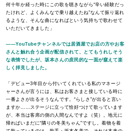
何十年か経った時にこの歌を聴きながら“辛い経験だっ
たけれど、よくみんなで乗り越えたね”なんて振り返れ
るような、そんな曲になればという気持ちで歌わせて
いただいてきました」
――YouTubeチャンネルでは居酒屋でお店の方やお客
さんと触れ合う企画が配信されて、とてもうれしそう
な表情でしたが、坂本さんの庶民的な一面が窺えて楽
しく拝見しました。
「デビュー3年目から付いてくれている私のマネージ
ャーさんが言うには、私はお客さまと接している時に
一番よさが出るそうなんです。“らしさ”が出ると言い
ますか……ステージに立って恰好つけて歌っています
が、本当は客席の側の人間なんですよ（笑）。地元に
帰ればいまだに“隣りの冬美ちゃん”ですし。着物を着
て歌っているのは、歌手・坂本冬美で、それは本来の