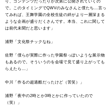
り、コンテンツだったりが次第に公開されていくの
で。このタイミングで
QWV
のみなさんと僕たち…言っ
てみれば、王舞学園の全校生徒の絆がより一層深まる
ような企画が盛りだくさんです。本当、これに関して
は前代未聞だと思います」
浦野「文化祭チックなね」
佐野「僕らが実際に作った学園祭っぽいような展示物
もあるので。そういうのを会場で見て盛り上がっても
らえたら…」
中川「作るの超過酷だったけど（苦笑）」
浦野「夜中の
2
時とか
3
時とかに作っていたので
（笑）」