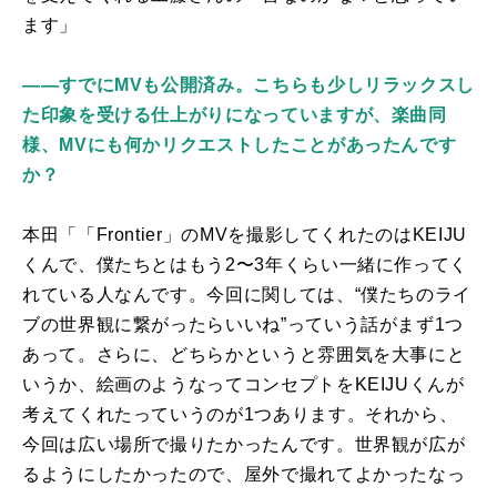
ます」
――すでにMVも公開済み。こちらも少しリラックスし
た印象を受ける仕上がりになっていますが、楽曲同
様、MVにも何かリクエストしたことがあったんです
か？
本田「「
Frontier
」の
MV
を撮影してくれたのは
KEIJU
くんで、僕たちとはもう
2
〜
3
年くらい一緒に作ってく
れている人なんです。今回に関しては、“僕たちのライ
ブの世界観に繋がったらいいね”っていう話がまず
1
つ
あって。さらに、どちらかというと雰囲気を大事にと
いうか、絵画のようなってコンセプトを
KEIJU
くんが
考えてくれたっていうのが
1
つあります。それから、
今回は広い場所で撮りたかったんです。世界観が広が
るようにしたかったので、屋外で撮れてよかったなっ