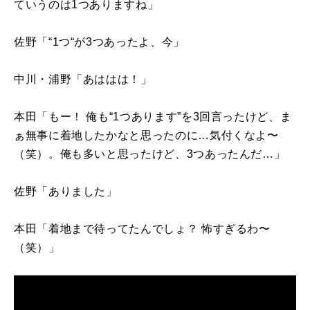
ていうのは
1
つありますね」
佐野「“
1
つ“が
3
つあったよ、今」
中川・浦野「あははは！」
本田「もー！ 俺も“
1
つあります”を
3
回言ったけど、ま
ぁ無事に着地したかなと思ったのに…気付くなよ〜
（笑）。俺も多いと思ったけど、
3
つあったんだ…」
佐野「ありました」
本田「着地まで待ってたんでしょ？ 怖すぎるわ〜
（笑）」