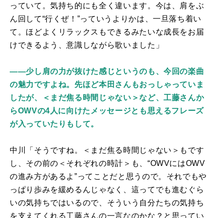
っていて。気持ち的にも全く違います。今は、肩をぶ
ん回して“行くぜ！”っていうよりかは、一旦落ち着い
て。ほどよくリラックスもできるみたいな成長をお届
けできるよう、意識しながら歌いました」
――少し肩の力が抜けた感じというのも、今回の楽曲
の魅力ですよね。先ほど本田さんもおっしゃっていま
したが、＜まだ焦る時間じゃない＞など、工藤さんか
らOWVの4人に向けたメッセージとも思えるフレーズ
が入っていたりもして。
中川「そうですね。＜まだ焦る時間じゃない＞もです
し、その前の＜それぞれの時計＞も、“
OWV
には
OWV
の進み方があるよ”ってことだと思うので。それでもや
っぱり歩みを緩めるんじゃなく、這ってでも進むぐら
いの気持ちではいるので、そういう自分たちの気持ち
を支えてくれる工藤さんの一言なのかな？と思ってい