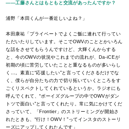
――工藤さんとはもともと交流があったんですか？
浦野「本田くんが一番近しいよね？」
本田康祐「プライベートでよくご飯に連れて行ってい
ただいたりしています。そこで
OWV
のこととかいろん
な話をさせてもらうんですけど、大輝くんからする
と、今の
OWV
の状況やこれまでの流れが、
Da-iCE
が
初期の頃に苦労していたことと重なるものが多いらし
く…。素直に“応援したい”と言ってくださるだけでな
く、僕らが自分たちの力で切り拓いていくところをす
ごくリスペクトしてくれているというか。ラジオにも
呼んでくれて、“ボーイズグループの中で
OWV
がダン
トツで面白い”と言ってくれたり。常に気にかけてくだ
さっていて、「
Frontier
」のストリーミングが開始さ
れたときも、“行け！
OWV
！”ってインスタのストーリ
ーズにアップしてくれたんです」