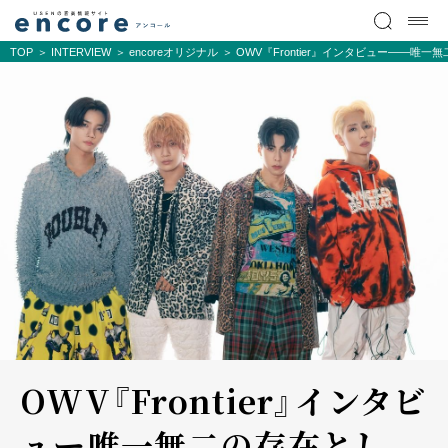
TOP
INTERVIEW
encoreオリジナル
OWV『Frontier』インタビュー――唯一
OWV『Frontier』インタビ
ュー――唯一無二の存在とし