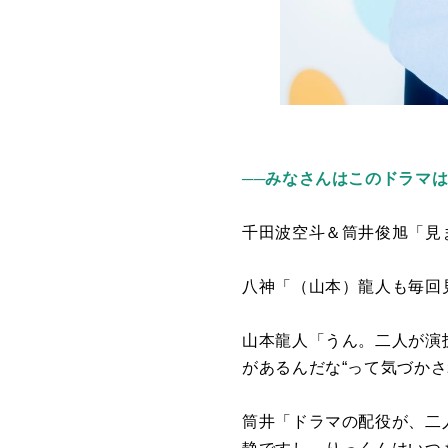
──みなさんはこのドラマ
千田波空斗＆筒井俊旭「見
八神「（山本）龍人も毎回
山本龍人「うん。二人が演
があるんだな“って気づか
筒井「ドラマの配役が、二