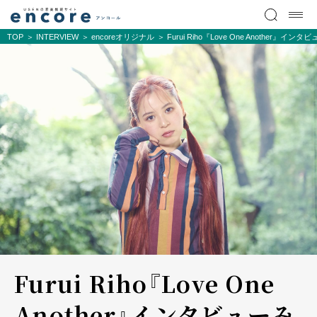
TOP
INTERVIEW
encoreオリジナル
Furui Riho『Love One Another
Furui Riho『Love One
Another』インタビュー――み