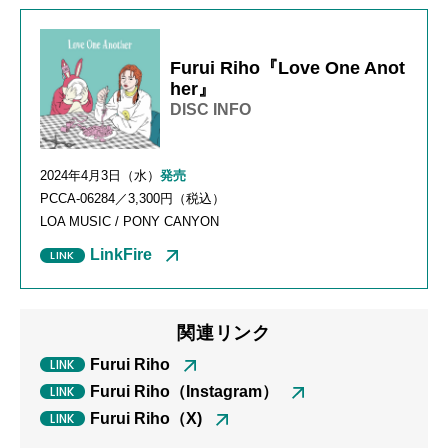
Furui Riho『Love One Anot
her』
DISC INFO
2024年4月3日（水）
発売
PCCA-06284／3,300円（税込）
LOA MUSIC / PONY CANYON
LinkFire
関連リンク
Furui Riho
Furui Riho（Instagram）
Furui Riho（X)