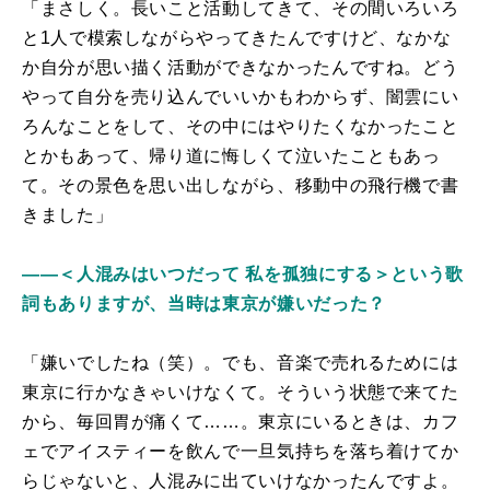
「まさしく。長いこと活動してきて、その間いろいろ
と1人で模索しながらやってきたんですけど、なかな
か自分が思い描く活動ができなかったんですね。どう
やって自分を売り込んでいいかもわからず、闇雲にい
ろんなことをして、その中にはやりたくなかったこと
とかもあって、帰り道に悔しくて泣いたこともあっ
て。その景色を思い出しながら、移動中の飛行機で書
きました」
――＜人混みはいつだって 私を孤独にする＞という歌
詞もありますが、当時は東京が嫌いだった？
「嫌いでしたね（笑）。でも、音楽で売れるためには
東京に行かなきゃいけなくて。そういう状態で来てた
から、毎回胃が痛くて……。東京にいるときは、カフ
ェでアイスティーを飲んで一旦気持ちを落ち着けてか
らじゃないと、人混みに出ていけなかったんですよ。