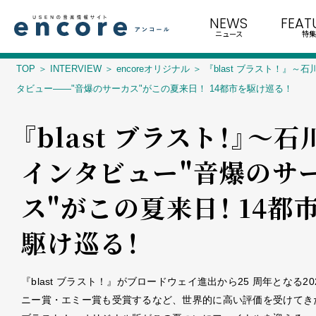
NEWS
FEAT
ニュース
特集
TOP
INTERVIEW
encoreオリジナル
『blast ブラスト！』～石
タビュー――"音爆のサーカス"がこの夏来日！ 14都市を駆け巡る！
『blast ブラスト！』～石
インタビュー――"音爆のサ
ス"がこの夏来日！ 14都
駆け巡る！
『blast ブラスト！』がブロードウェイ進出から25 周年となる20
ニー賞・エミー賞も受賞するなど、世界的に高い評価を受けてきた『