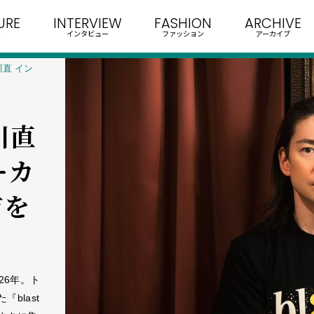
URE
INTERVIEW
FASHION
ARCHIVE
インタビュー
ファッション
アーカイブ
川直 イン
川直
ーカ
市を
26年。ト
blast