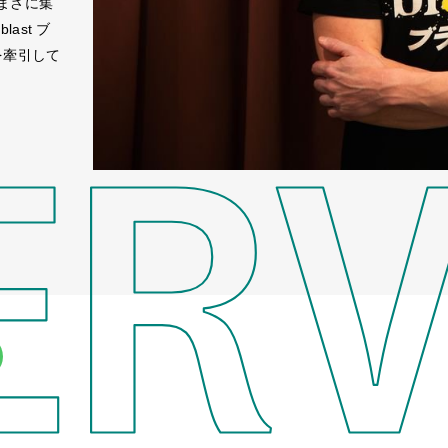
まさに集
ast ブ
を牽引して