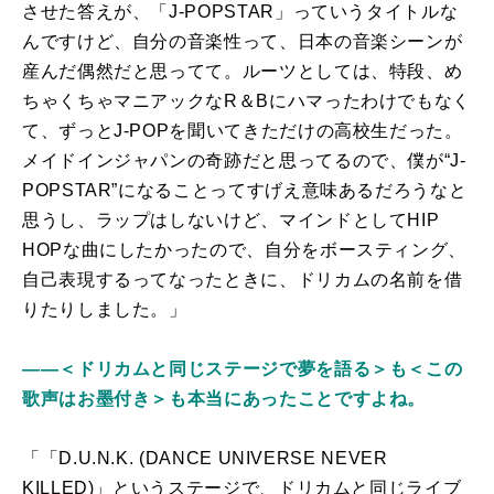
させた答えが、「J-POPSTAR」っていうタイトルな
んですけど、自分の音楽性って、日本の音楽シーンが
産んだ偶然だと思ってて。ルーツとしては、特段、め
ちゃくちゃマニアックなR＆Bにハマったわけでもなく
て、ずっとJ-POPを聞いてきただけの高校生だった。
メイドインジャパンの奇跡だと思ってるので、僕が“J-
POPSTAR”になることってすげえ意味あるだろうなと
思うし、ラップはしないけど、マインドとしてHIP
HOPな曲にしたかったので、自分をボースティング、
自己表現するってなったときに、ドリカムの名前を借
りたりしました。」
――＜ドリカムと同じステージで夢を語る＞も＜この
歌声はお墨付き＞も本当にあったことですよね。
「「D.U.N.K. (DANCE UNIVERSE NEVER
KILLED)」というステージで、ドリカムと同じライブ