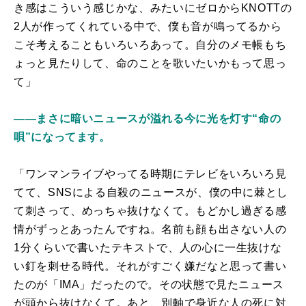
き感はこういう感じかな、みたいにゼロからKNOTTの
2人が作ってくれている中で、僕も音が鳴ってるから
こそ考えることもいろいろあって。自分のメモ帳もち
ょっと見たりして、命のことを歌いたいかもって思っ
て」
――まさに暗いニュースが溢れる今に光を灯す“命の
唄”になってます。
「ワンマンライブやってる時期にテレビをいろいろ見
てて、SNSによる自殺のニュースが、僕の中に棘とし
て刺さって、めっちゃ抜けなくて。もどかし過ぎる感
情がずっとあったんですね。名前も顔も出さない人の
1分くらいで書いたテキストで、人の心に一生抜けな
い釘を刺せる時代。それがすごく嫌だなと思って書い
たのが「IMA」だったので。その状態で見たニュース
が頭から抜けなくて。あと、別軸で身近な人の死に対