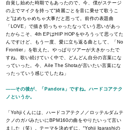
自覚し始めた時期でもあったので、今、僕がステージ
の上でマイクを持って“綺麗ごとを音に乗せて歌うこ
と”はめちゃめちゃ大事だと思って。前作の表題曲
「LOVE」で描き切っちゃったなっていう思いがあっ
たからこそ、4th EPはHIP HOPをやろうって思ってた
んですけど、もう一度、愛に立ち返る曲として、「No
Frontier」を歌えた。やっぱりツアーが大きかったで
すね。歌い続けていく中で、どんどん自分の言葉にな
っていった。今、Aile The Shotaが言いたい言葉にな
ったっていう感じでしたね」
――その後が、「Pandora」ですね。ハードコアテク
ノというか。
「Yohjiくんには、ハードコアテクノ／ロッテルダムテ
クノのガバみたいにBPM160の曲をやりたいって言い
ました（笑）。テーマを決めずに、“Yohji Igarashiの