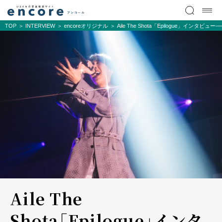
TOP
INTERVIEW
encoreオリジナル
Aile The Shota「Epilogue」インタ
Aile The
Shota「Epilogue」インタ