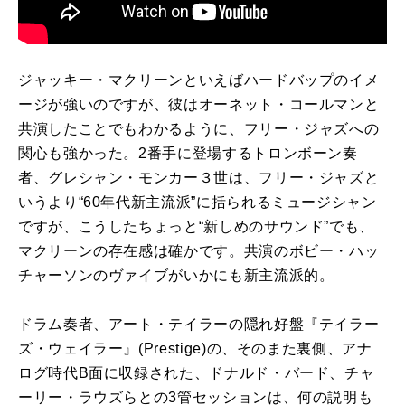
ジャッキー・マクリーンといえばハードバップのイメ
ージが強いのですが、彼はオーネット・コールマンと
共演したことでもわかるように、フリー・ジャズへの
関心も強かった。
2
番手に登場するトロンボーン奏
者、グレシャン・モンカー３世は、フリー・ジャズと
いうより“
60
年代新主流派”に括られるミュージシャン
ですが、こうしたちょっと“新しめのサウンド”でも、
マクリーンの存在感は確かです。共演のボビー・ハッ
チャーソンのヴァイブがいかにも新主流派的。
ドラム奏者、アート・テイラーの隠れ好盤『テイラー
ズ・ウェイラー』
(Prestige)
の、そのまた裏側、アナ
ログ時代
B
面に収録された、ドナルド・バード、チャ
ーリー・ラウズらとの
3
管セッションは、何の説明も