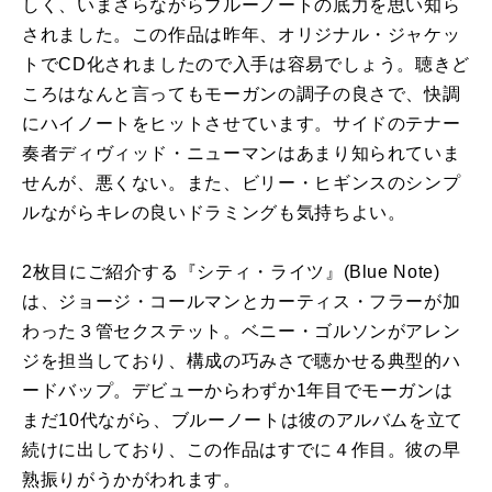
しく、いまさらながらブルーノートの底力を思い知ら
されました。この作品は昨年、オリジナル・ジャケッ
トでCD化されましたので入手は容易でしょう。聴きど
ころはなんと言ってもモーガンの調子の良さで、快調
にハイノートをヒットさせています。サイドのテナー
奏者ディヴィッド・ニューマンはあまり知られていま
せんが、悪くない。また、ビリー・ヒギンスのシンプ
ルながらキレの良いドラミングも気持ちよい。
2枚目にご紹介する『シティ・ライツ』(Blue Note)
は、ジョージ・コールマンとカーティス・フラーが加
わった３管セクステット。ベニー・ゴルソンがアレン
ジを担当しており、構成の巧みさで聴かせる典型的ハ
ードバップ。デビューからわずか1年目でモーガンは
まだ10代ながら、ブルーノートは彼のアルバムを立て
続けに出しており、この作品はすでに４作目。彼の早
熟振りがうかがわれます。