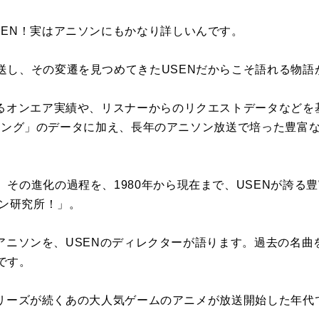
SEN！実はアニソンにもかなり詳しいんです。
送し、その変遷を見つめてきたUSENだからこそ語れる物語
けるオンエア実績や、リスナーからのリクエストデータなどを
 ランキング」のデータに加え、長年のアニソン放送で培った豊
。
その進化の過程を、1980年から現在まで、USENが誇る
ソン研究所！」。
7年のアニソンを、USENのディレクターが語ります。過去の名
です。
今もシリーズが続くあの大人気ゲームのアニメが放送開始した年代