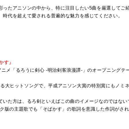
彩ったアニソンの中から、特に注目したい5曲を厳選してご
、時代を超えて愛される普遍的な魅力を感じてください。
かす
」
Vアニメ「るろうに剣心 -明治剣客浪漫譚-」のオープニングテ
を代表する大ヒットソングで、平成アニソン大賞の特別賞にもノミ
ていた方は、るろ剣といえばこの曲のイメージなのではない
メイク版の主題歌でも「そばかす」の歌詞を意識した作詞がさ