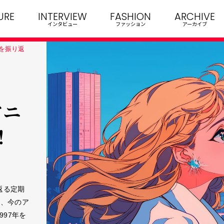
URE
INTERVIEW
FASHION
ARCHIVE
インタビュー
ファッション
アーカイブ
史を振り返
アニ
！
返る定期
め、今のア
997年を