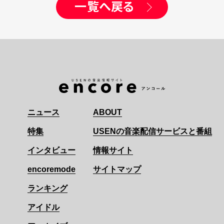
一覧へ戻る
ニュース
ABOUT
特集
USENの音楽配信サービスと番組
インタビュー
情報サイト
encoremode
サイトマップ
ランキング
アイドル