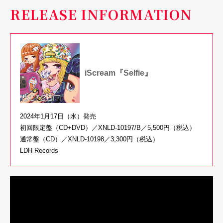
RELEASE INFORMATION
iScream『Selfie』
2024年
1
月
17
日（水）発売
初回限定盤（
CD+DVD
）／
XNLD-10197/B
／
5,500
円（税込）
通常盤（
CD
）／
XNLD-10198
／
3,300
円（税込）
LDH Records