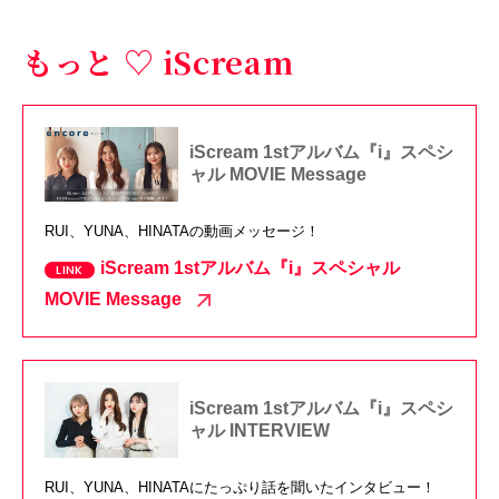
もっと ♡ iScream
iScream 1stアルバム『i』スペシ
ャル MOVIE Message
RUI、YUNA、HINATAの動画メッセージ！
iScream 1stアルバム『i』スペシャル
MOVIE Message
iScream 1stアルバム『i』スペシ
ャル INTERVIEW
RUI、YUNA、HINATAにたっぷり話を聞いたインタビュー！