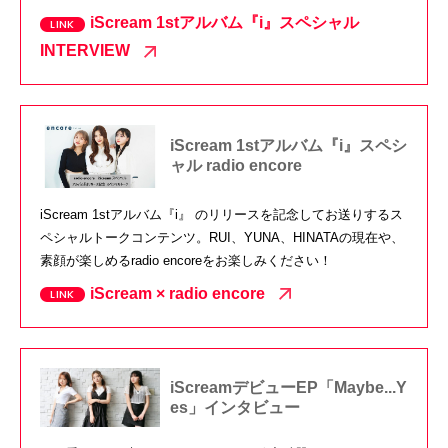
iScream 1stアルバム『i』スペシャル
INTERVIEW
iScream 1stアルバム『i』スペシ
ャル radio encore
iScream 1stアルバム『i』 のリリースを記念してお送りするス
ペシャルトークコンテンツ。RUI、YUNA、HINATAの現在や、
素顔が楽しめるradio encoreをお楽しみください！
iScream × radio encore
iScreamデビューEP「Maybe...Y
es」インタビュー