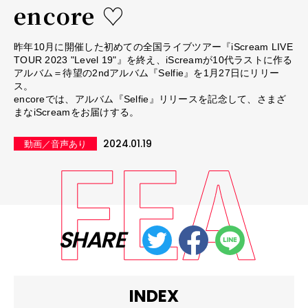
encore ♡
昨年10月に開催した初めての全国ライブツアー『iScream LIVE
TOUR 2023 "Level 19"』を終え、iScreamが10代ラストに作る
アルバム＝待望の2ndアルバム『Selfie』を1月27日にリリー
ス。
encoreでは、アルバム『Selfie』リリースを記念して、さまざ
まなiScreamをお届けする。
2024.01.19
動画／音声あり
SHARE
INDEX