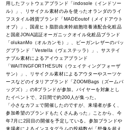
用したフットウェアブランド「indosole（インドソー
ル）」、リサイクル素材のみを使ったオランダのライ
フスタイル雑貨ブランド「MADEoutof（メイドアウト
オブ）」、国産ヒト脂肪由来幹細胞培養液配合化粧品
と国産JONA認証オーガニックオイル化粧品ブランド
「olukanMo（オルカンモ）」、ビーガンレザーのバッ
グブランド「Vestella（ヴェステッラ）」、サステイ
ナブル素材によるアイウェアブランド
「WAITINGFORTHESUN（ウェイティングフォーザ
サン）」、リサイクル素材によるアウターやスーツケ
ースなどのイタリアブランド「ZOOMBags（ズームバ
ッグズ）」の8ブランドが参加。バイヤーを対象とし
たイベントで、2日間で約200人が集った。
「小さなカフェで開催したのですが、来場者が多く、
参加希望のブランドもたくさんあった」ことから、今
年7月に2回目の開催を予定している。参加ブランドや
来場者によるインスタグラムの投稿数が「想像を超え