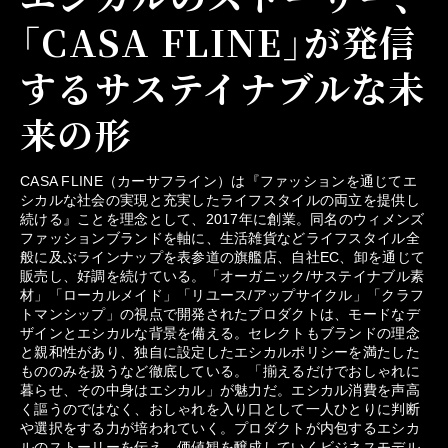
「CASA FLINE」が発信
するサステイナブルな未
来の形
CASA FLINE（カーサフライン）は『ファッションを通じてエ
シカルな社会の実現と充実したライフスタイルの両立を提供し
続ける』ことを理念として、2017年に創業。同名のウィメンズ
ファッションブランドを軸に、生活雑貨などライフスタイル全
般に及ぶラインナップを表参道の旗艦店、自社EC、卸を通じて
販売し、好調を続けている。「オーガニック/サステイナブル素
材」「ローカルメイド」「リユース/アップサイクル」「クラフ
トマンシップ」の視点で開発されたプロダクトは、モードなデ
ザインとエシカルな背景を備える。セレクトもブランドの理念
と親和性があり、独自に設定したエシカルポリシーを満たした
もののみを扱うなど徹底している。「揃えるだけでおしゃれに
暮らせ、その中身はエシカル」が魅力だ。エシカル消費を声高
く謳うのではなく、おしゃれを入り口として一人ひとりに判断
や選択をする力が培われていく。プロダクトが内包するエシカ
ルのストーリーを伝え、価値観を醸成していくビジネスモデル