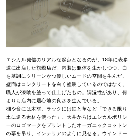
エシカル発信のリアルな起点となるのが、18年に表参
道に出店した旗艦店だ。内装は躯体を生かしつつ、白
を基調にクリーンかつ優しいムードの空間を生んだ。
壁面はコンクリートを白く塗装しているのではなく、
職人が漆喰を塗って仕上げたもの。調湿性があり、何
よりも店内に居心地の良さを生んでいる。
棚や台には木材、ラックには鉄と革など「できる限り
土に還る素材を使った」。天井からはエシカルポリシ
ーのロゴマークをプリントしたオーガニックコットン
の幕を吊り、インテリアのように見せる。ウインドー