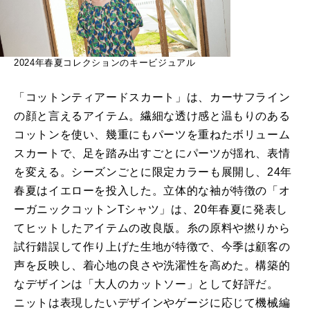
2024年春夏コレクションのキービジュアル
「コットンティアードスカート」は、カーサフライン
の顔と言えるアイテム。繊細な透け感と温もりのある
コットンを使い、幾重にもパーツを重ねたボリューム
スカートで、足を踏み出すごとにパーツが揺れ、表情
を変える。シーズンごとに限定カラーも展開し、24年
春夏はイエローを投入した。立体的な袖が特徴の「オ
ーガニックコットンTシャツ」は、20年春夏に発表し
てヒットしたアイテムの改良版。糸の原料や撚りから
試行錯誤して作り上げた生地が特徴で、今季は顧客の
声を反映し、着心地の良さや洗濯性を高めた。構築的
なデザインは「大人のカットソー」として好評だ。
ニットは表現したいデザインやゲージに応じて機械編