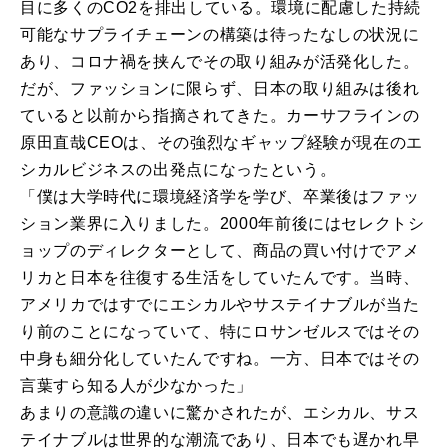
目に多くのCO2を排出している。環境に配慮した持続
可能なサプライチェーンの構築は待ったなしの状況に
あり、コロナ禍を挟んでその取り組みが活発化した。
だが、ファッションに限らず、日本の取り組みは後れ
ていると以前から指摘されてきた。カーサフラインの
原田直哉CEOは、その強烈なギャップ経験が現在のエ
シカルビジネスの出発点になったという。
「僕は大学時代に環境経済学を学び、卒業後はファッ
ション業界に入りました。2000年前後にはセレクトシ
ョップのディレクターとして、商品の買い付けでアメ
リカと日本を往復する生活をしていたんです。当時、
アメリカではすでにエシカルやサステイナブルが当た
り前のことになっていて、特にロサンゼルスではその
中身も細分化していたんですね。一方、日本ではその
言葉すら知る人が少なかった」
あまりの意識の違いに驚かされたが、エシカル、サス
テイナブルは世界的な潮流であり、日本でも遅かれ早