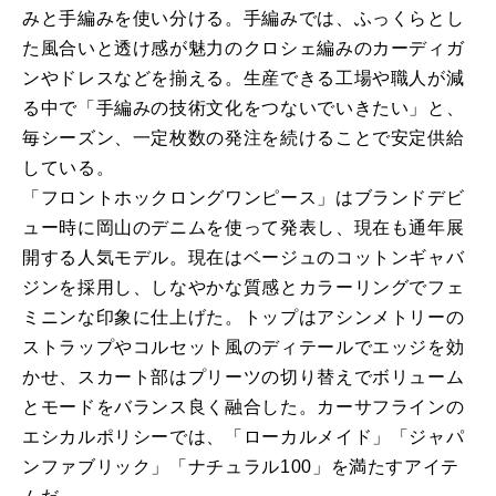
みと手編みを使い分ける。手編みでは、ふっくらとし
た風合いと透け感が魅力のクロシェ編みのカーディガ
ンやドレスなどを揃える。生産できる工場や職人が減
る中で「手編みの技術文化をつないでいきたい」と、
毎シーズン、一定枚数の発注を続けることで安定供給
している。
「フロントホックロングワンピース」はブランドデビ
ュー時に岡山のデニムを使って発表し、現在も通年展
開する人気モデル。現在はベージュのコットンギャバ
ジンを採用し、しなやかな質感とカラーリングでフェ
ミニンな印象に仕上げた。トップはアシンメトリーの
ストラップやコルセット風のディテールでエッジを効
かせ、スカート部はプリーツの切り替えでボリューム
とモードをバランス良く融合した。カーサフラインの
エシカルポリシーでは、「ローカルメイド」「ジャパ
ンファブリック」「ナチュラル100」を満たすアイテ