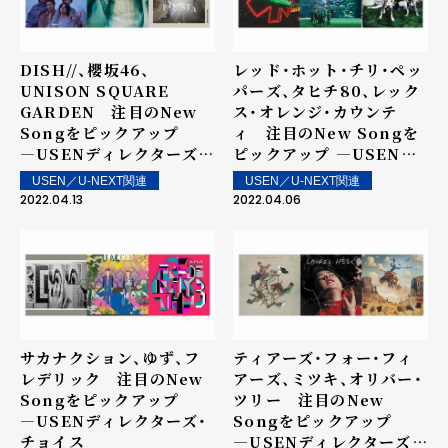
DISH//、櫻坂46、
レッド・ホット・チリ・ペッ
UNISON SQUARE
パーズ、タヒチ80、レック
GARDEN 注目のNew
ス・オレンジ・カウンテ
Songをピックアップ
ィ 注目のNew Songを
―USENディレクターズ・
ピックアップ ―USENデ
チョイス
ィレクターズ・チョイス
USEN／U-NEXT関連
USEN／U-NEXT関連
2022.04.13
2022.04.06
サカナクション、ゆず、フ
ティアーズ・フォー・フィ
レデリック 注目のNew
アーズ、ミツキ、オリバー・
Songをピックアップ
ツリー 注目のNew
―USENディレクターズ・
Songをピックアップ
チョイス
―USENディレクターズ・