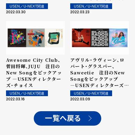
チョイス
USEN／U-NEXT関連
USEN／U-NEXT関連
2022.03.30
2022.03.23
Awesome City Club、
アヴリル・ラヴィーン、ロ
菅田将暉、JUJU 注目の
バート・グラスパー、
New Songをピックアッ
Saweetie 注目のNew
プ ―USENディレクター
Songをピックアップ
ズ・チョイス
―USENディレクターズ・
チョイス
USEN／U-NEXT関連
USEN／U-NEXT関連
2022.03.16
2022.03.09
一覧へ戻る