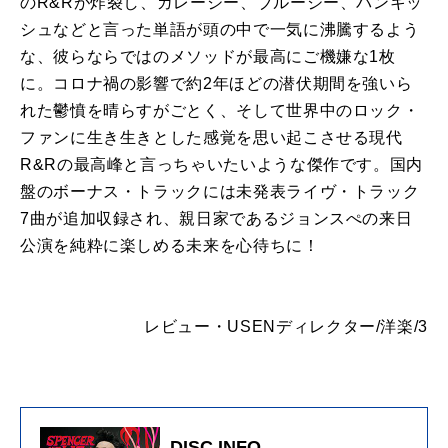
のR&Rが炸裂し、ガレージー、ブルージー、パンキッ
シュなどと言った単語が頭の中で一気に沸騰するよう
な、彼らならではのメソッドが最高にご機嫌な1枚
に。コロナ禍の影響で約2年ほどの潜伏期間を強いら
れた鬱憤を晴らすがごとく、そして世界中のロック・
ファンに生き生きとした感覚を思い起こさせる現代
R&Rの最高峰と言っちゃいたいような傑作です。国内
盤のボーナス・トラックには未発表ライヴ・トラック
7曲が追加収録され、親日家であるジョンスぺの来日
公演を純粋に楽しめる未来を心待ちに！
レビュー・USENディレクター/洋楽/3
DISC INFO