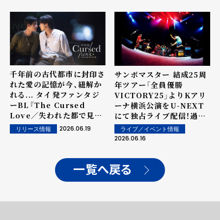
千年前の古代都市に封印さ
サンボマスター 結成25周
れた愛の記憶が今、紐解か
年ツアー「全員優勝
れる... タイ発ファンタジ
VICTORY25」よりKアリ
ーBL『The Cursed
ーナ横浜公演をU-NEXT
Love／失われた都で見つ
にて独占ライブ配信！過去
けた愛』 6月18日（木) U-
ライブ映像の独占配信もス
2026.06.19
リリース情報
ライブ／イベント情報
NEXTにて全話独占先行レ
タート！
2026.06.16
ンタル配信スタート！
一覧へ戻る