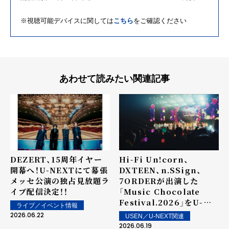
※視聴可能デバイスに関しては
こちら
をご確認ください
あわせて読みたい関連記事
DEZERT、15周年イヤー
Hi-Fi Un!corn、
開幕へ！U-NEXTにて幕張
DXTEEN、n.SSign、
メッセ公演の独占見放題ラ
7ORDERが出演した
イブ配信決定！！
「Music Chocolate
Festival.2026」をU-
ライブ／イベント情報
NEXTにて独占ライブ配
2026.06.22
USEN／U-NEXT関連
信！
2026.06.19