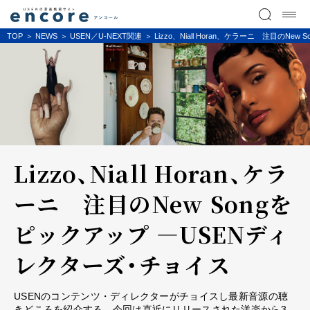
TOP
NEWS
USEN／U-NEXT関連
Lizzo、Niall Horan、ケラーニ 注目の
Lizzo、Niall Horan、ケラ
ーニ 注目のNew Songを
ピックアップ ―USENディ
レクターズ・チョイス
USENのコンテンツ・ディレクターがチョイスし最新音源の聴
きどころを紹介する。今回は直近にリリースされた洋楽から3