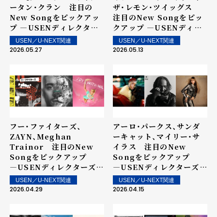
ータン・クラン 注目の
ザ・レモン・ツイッグス
New Songをピックアッ
注目のNew Songをピッ
プ ―USENディレクター
クアップ ―USENディレ
ズ・チョイス
クターズ・チョイス
USEN／U-NEXT関連
USEN／U-NEXT関連
2026.05.27
2026.05.13
フー・ファイターズ、
アーロ・パークス、サンダ
ZAYN、Meghan
ーキャット、マイリー・サ
Trainor 注目のNew
イラス 注目のNew
Songをピックアップ
Songをピックアップ
―USENディレクターズ・
―USENディレクターズ・
チョイス
チョイス
USEN／U-NEXT関連
USEN／U-NEXT関連
2026.04.29
2026.04.15