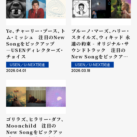
Ye、チャーリー・プース、ト
ブルーノ・マーズ、ハリー・
ム・ミッシュ 注目のNew
スタイルズ、ウィキッド 永
Songをピックアップ
遠の約束 - オリジナル・サ
―USENディレクターズ・
ウンドトラック 注目の
チョイス
New Songをピックアッ
プ ―USENディレクター
USEN／U-NEXT関連
USEN／U-NEXT関連
ズ・チョイス
2026.04.01
2026.03.18
ゴリラズ、ヒラリー・ダフ、
Moonchild 注目の
New Songをピックアッ