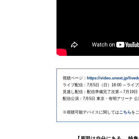
視聴ページ：
https://video.unext.jp/live
ライブ配信：7月5日（日）18:00 ～ライ
見逃し配信：配信準備完了次第～7月19日（
配信公演：7月5日 東京・有明アリーナ 公
※視聴可能デバイスに関しては
こちら
を
【原因は自分にある。 特