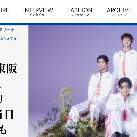
URE
INTERVIEW
FASHION
ARCHIVE
インタビュー
ファッション
アーカイブ
アリーナ
はSNSウォ
東阪
A
U-
当日
も