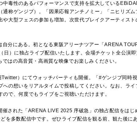
つ中毒性のあるパフォーマンスで支持を拡大しているEBiD
（通称ゲンジブ）。「因果応報アンチノミー」「ニヒリズム
出や大型フェスの参加も増加。次世代ブレイクアーティスト
は自分にある。初となる東阪アリーナツアー「ARENA TOUR
日（日）に独占ライブ配信いたします。会場チケット全公演
ならではの高音質・高画質な映像でお楽しみください。
Twitter）にてウォッチパーティも開催。「#ゲンジブ同
プへの想いをリアルタイムで投稿してください。なお、ライ
すので、何度でもライブをご視聴いただけます。
開催された「ARENA LIVE 2025 序破急」の独占配信を
などを多数配信中です。ぜひライブ配信を観る前、観た後に