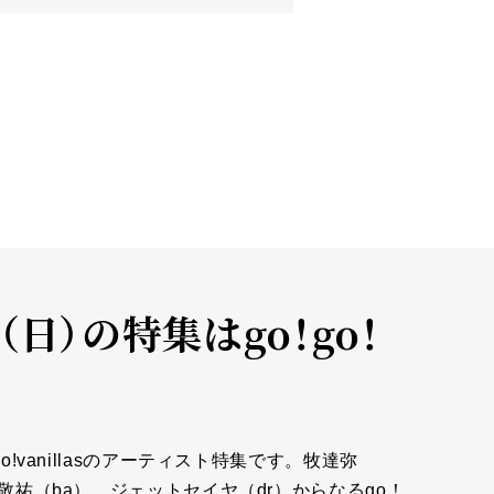
（日）の特集はgo！go！
!vanillasのアーティスト特集です。牧達弥
敬祐（ba）、ジェットセイヤ（dr）からなるgo！