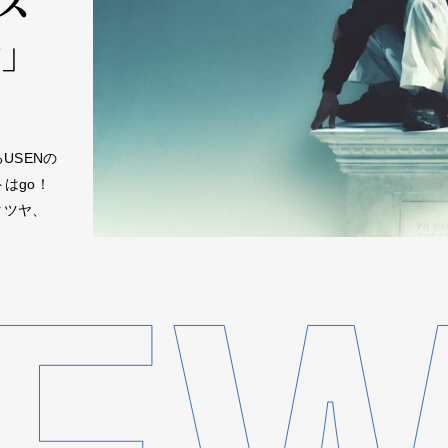
ィス
」
USENの
トはgo！
タニタツヤ、