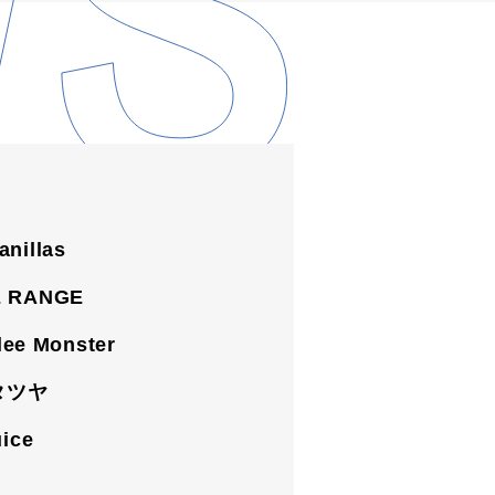
illas
RANGE
e Monster
タツヤ
ice