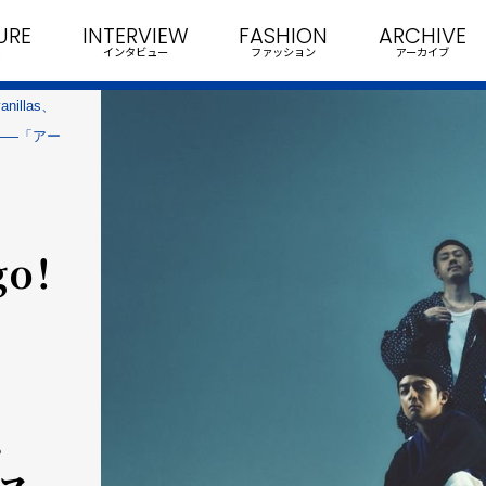
URE
INTERVIEW
FASHION
ARCHIVE
インタビュー
ファッション
アーカイブ
illas、
e！――「アー
o！
、