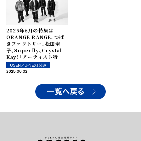
2025年6月の特集は
ORANGE RANGE、つば
きファクトリー、松田聖
子、Superfly、Crystal
Kay！――「アーティスト特集
WEEKLY J-POP」by
USEN／U-NEXT関連
USEN
2025.06.02
一覧へ戻る