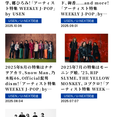
学、郷ひろみ！――「アーティス
ド、絢香......and more！
ト特集 WEEKLY J-POP」
――「アーティスト特集
by USEN
WEEKLY J-POP」by
USEN
USEN／U-NEXT関連
USEN／U-NEXT関連
2025.10.06
2025.09.01
2025年8月の特集はナナ
2025年7月の特集はモー
ヲアカリ、Snow Man、乃
ニング娘。'25、RIP
木坂46、Official髭男
SLYME、THE YELLOW
dism！――「アーティスト特集
MONKEY、コブクロ！――「ア
WEEKLY J-POP」by
ーティスト特集 WEEKLY
USEN
J-POP」by USEN
USEN／U-NEXT関連
USEN／U-NEXT関連
2025.08.04
2025.07.07