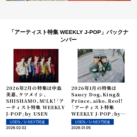
「アーティスト特集 WEEKLY J-POP」バックナ
ンバー
2026年2月の特集は中島
2026年1月の特集は
美嘉、ケツメイシ、
Saucy Dog、King＆
SHISHAMO、M!LK！――「ア
Prince、aiko、Reol！
ーティスト特集 WEEKLY
――「アーティスト特集
J-POP」by USEN
WEEKLY J-POP」by
USEN
USEN／U-NEXT関連
USEN／U-NEXT関連
2026.02.02
2026.01.05