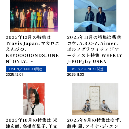
2025年12月の特集は
2025年11月の特集は柴咲
Travis Japan、マカロニ
コウ、A.B.C-Z、Aimer、
えんぴつ、
ポルノグラフィティ！――「ア
BEYOOOOONDS、ONE
ーティスト特集 WEEKLY
N' ONLY、
J-POP」by USEN
FANTASTICS！――「アーテ
USEN／U-NEXT関連
USEN／U-NEXT関連
ィスト特集 WEEKLY J-
2025.12.01
2025.11.03
POP」by USEN
2025年10月の特集は 米
2025年9月の特集はゆず、
津玄師、高橋真梨子、羊文
藤井 風、アイナ・ジ・エン