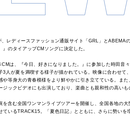
」が、レディースファッション通販サイト「GRL」とABEM
。』のタイアップCMソングに決定した。
た本CMは、『今日、好きになりました。』に参加した時田音
子3人が夏を満喫する様子が描かれている。映像に合わせて
感や等身大の青春模様をより鮮やかに引き立てている。また
ージックビデオにも出演しており、楽曲とも親和性の高いも
p公演を含む全国ワンマンライブツアーを開催し、全国各地の
せているTRACK15。「夏色日記」とともに、さらに勢いを