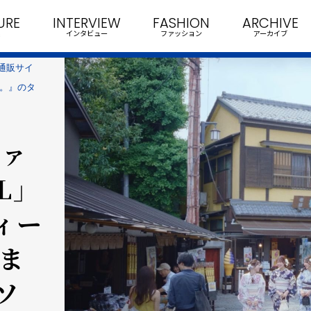
URE
INTERVIEW
FASHION
ARCHIVE
インタビュー
ファッション
アーカイブ
ン通販サイ
た。』のタ
ファ
L」
ィー
りま
ソ