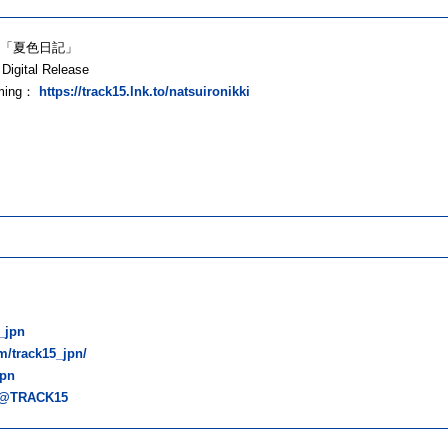
15「夏色日記」
Digital Release
ming：
https://track15.lnk.to/natsuironikki
5_jpn
m/track15_jpn/
jpn
m/@TRACK15