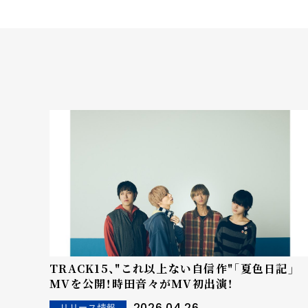
TRACK15、"これ以上ない自信作"「夏色日記」
MVを公開！時田音々がMV初出演！
2026.04.26
リリース情報