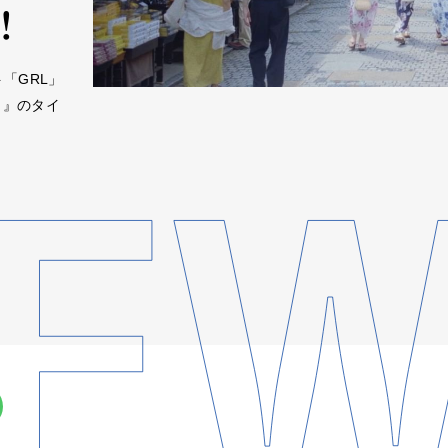
！
「GRL」
。』のタイ