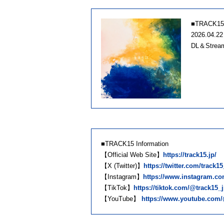
■TRACK
2026.04.22 
DL＆Strea
■TRACK15 Information
【Official Web Site】
https://track15.jp/
【X (Twitter)】
https://twitter.com/track1
【Instagram】
https://www.instagram.co
【TikTok】
https://tiktok.com/@track15_
【YouTube】
https://www.youtube.co