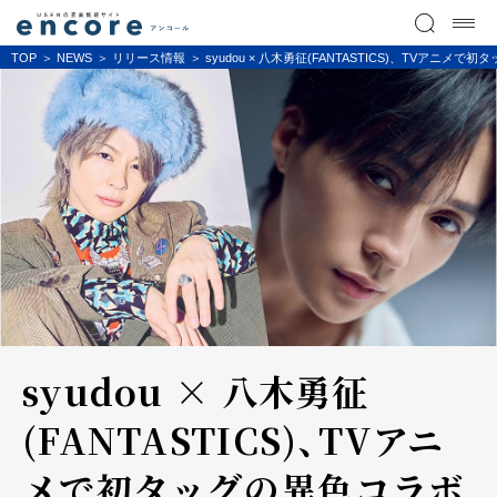
TOP
NEWS
リリース情報
syudou × 八木勇征(FANTASTICS)、T
syudou × 八木勇征
(FANTASTICS)、TVアニ
メで初タッグの異色コラボ