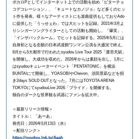
ボカロPとしてインターネット上での活動を始め「ビターチョ
コデコレーション」、「キュートなカノジョ」など多くのヒッ
ト作を発表。様々なアーティストにも楽曲提供もしておりAdo
に提供した「うっせぇわ」では大ヒットを記録。2021年3月よ
りシンガーソングライターとしての活動も開始し、「爆笑」、
「インザバックルーム」でヒットを記録する。2025年5月には
自身初となる念願の日本武道館ワンマン公演を大盛況で終え、
9月から5大都市で行われたsyudou Live Tour 2025「運否天賦」
を開催し、大成功を収めた。2026年からは素顔を出し、1月に
はsyudouキュレーターイベント「PENTATONIC」を横浜
BUNTAIにて開催し、YOASOBIやChevon、須田景凪などを招
き2days SOLD OUTとなった。7月にはTOYOTA ARENA
TOKYOにてsyudouLive 2026「プライド」を開催する。
独自のダークな世界観を武器にファンを拡大中。
＜最新リリース情報＞
タイトル： 「あーあ」
発売日：2026年5月13日（水）
＜配信リンク＞
https://syudou.lnk.to/Aaah