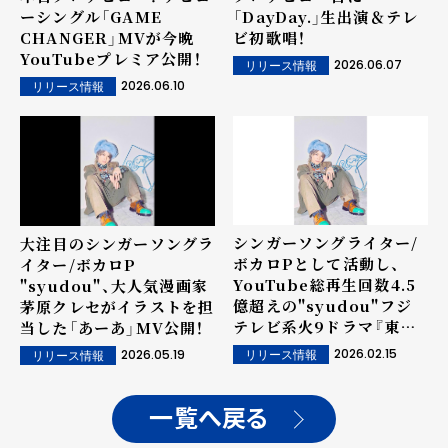
ーシングル「GAME
「DayDay.」生出演＆テレ
CHANGER」MVが今晩
ビ初歌唱！
YouTubeプレミア公開！
2026.06.07
リリース情報
2026.06.10
リリース情報
シンガーソングライター/
大注目のシンガーソングラ
ボカロPとして活動し、
イター/ボカロP
YouTube総再生回数4.5
"syudou"、大人気漫画家
億超えの"syudou"フジ
茅原クレセがイラストを担
テレビ系火9ドラマ『東京
当した「あーあ」MV公開！
P.D. 警視庁広報２係』オ
2026.02.15
2026.05.19
リリース情報
リリース情報
ープニング主題歌「暴露」
MV公開！
一覧へ戻る