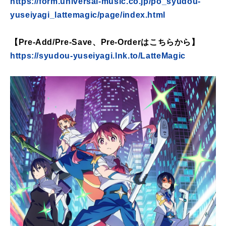
https://form.universal-music.co.jp/po_syudou-
yuseiyagi_lattemagic/page/index.html
【Pre-Add/Pre-Save、Pre-Orderはこちらから】
https://syudou-yuseiyagi.lnk.to/LatteMagic