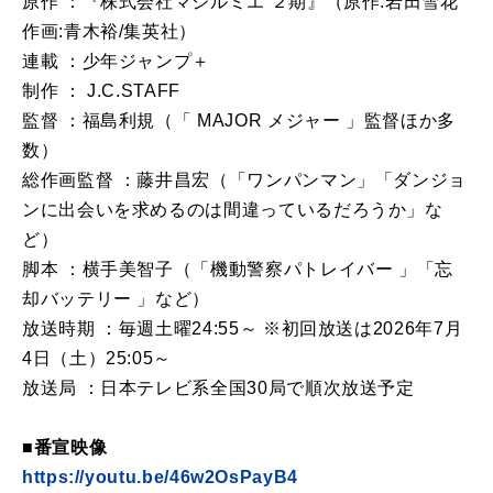
原作 ：『株式会社マジルミエ ２期』（原作:岩田雪花
作画:青木裕/集英社）
連載 ：少年ジャンプ＋
制作 ： J.C.STAFF
監督 ：福島利規（「 MAJOR メジャー 」監督ほか多
数）
総作画監督 ：藤井昌宏（「ワンパンマン」「ダンジョ
ンに出会いを求めるのは間違っているだろうか」な
ど）
脚本 ：横手美智子（「機動警察パトレイバー 」「忘
却バッテリー 」など）
放送時期 ：毎週土曜24:55～ ※初回放送は2026年7月
4日（土）25:05～
放送局 ：日本テレビ系全国30局で順次放送予定
■番宣映像
https://youtu.be/46w2OsPayB4