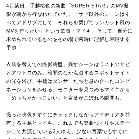
4月某日、手越祐也の新曲「SUPER STAR」のMV撮
影が朝から行なわれていた。「サビ以外のシーンはす
べてアドリブにして、それらを繋げてワンカット風の
MVを作りたい」という監督・マイキ。そして、自分に
求められているものをその場で瞬時に理解し表現する
手越。
衣装を替えての撮影終盤、残すシーンはラストのサビ
とアウトロのみ。暗闇のなか点滅するスポットライト
の光を浴び、手越はダンサーたちと息の合ったコンビ
ネーションをみせる。モニターを見つめるマイキから
「めっちゃかっこいい」と言葉がこぼれる瞬間も。
撮った映像をすぐにチェックしながらアイディアを共
有する手越とマイキ。これまでも楽曲づくりやステー
ジ上で共演している2人ゆえ、少ない言葉でもすぐに