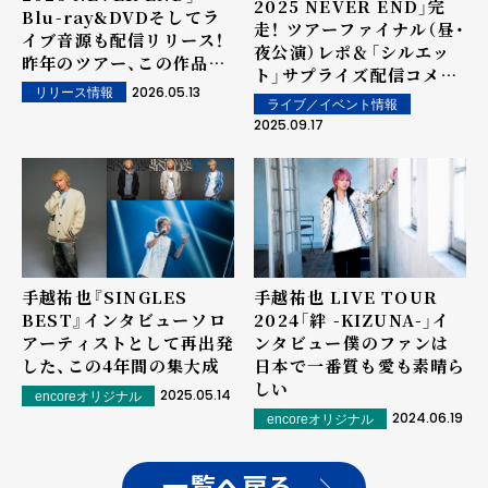
2025 NEVER END」完
Blu-ray&DVDそしてラ
走！ ツアーファイナル（昼・
イブ音源も配信リリース！
夜公演）レポ＆「シルエッ
昨年のツアー、この作品の
ト」サプライズ配信コメン
魅力、加えて本年度のツア
2026.05.13
リリース情報
ト到着！
ーへの思いを語った
ライブ／イベント情報
2025.09.17
手越祐也『SINGLES
手越祐也 LIVE TOUR
BEST』インタビュー――ソロ
2024「絆 -KIZUNA-」イ
アーティストとして再出発
ンタビュー――僕のファンは
した、この4年間の集大成
日本で一番質も愛も素晴ら
しい
2025.05.14
encoreオリジナル
2024.06.19
encoreオリジナル