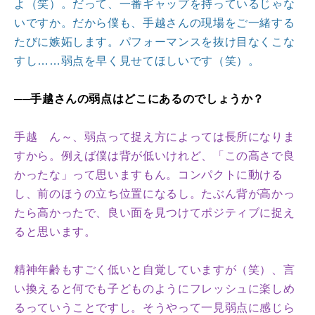
よ（笑）。だって、一番ギャップを持っているじゃな
いですか。だから僕も、手越さんの現場をご一緒する
たびに嫉妬します。パフォーマンスを抜け目なくこな
すし……弱点を早く見せてほしいです（笑）。
──手越さんの弱点はどこにあるのでしょうか？
手越 ん～、弱点って捉え方によっては長所になりま
すから。例えば僕は背が低いけれど、「この高さで良
かったな」って思いますもん。コンパクトに動ける
し、前のほうの立ち位置になるし。たぶん背が高かっ
たら高かったで、良い面を見つけてポジティブに捉え
ると思います。
精神年齢もすごく低いと自覚していますが（笑）、言
い換えると何でも子どものようにフレッシュに楽しめ
るっていうことですし。そうやって一見弱点に感じら