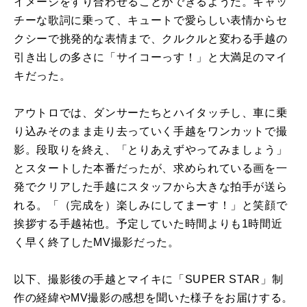
イメージをすり合わせることができるようだ。キャッ
チーな歌詞に乗って、キュートで愛らしい表情からセ
クシーで挑発的な表情まで、クルクルと変わる手越の
引き出しの多さに「サイコーっす！」と大満足のマイ
キだった。
アウトロでは、ダンサーたちとハイタッチし、車に乗
り込みそのまま走り去っていく手越をワンカットで撮
影。段取りを終え、「とりあえずやってみましょう」
とスタートした本番だったが、求められている画を一
発でクリアした手越にスタッフから大きな拍手が送ら
れる。「（完成を）楽しみにしてまーす！」と笑顔で
挨拶する手越祐也。予定していた時間よりも1時間近
く早く終了したMV撮影だった。
以下、撮影後の手越とマイキに「SUPER STAR」制
作の経緯やMV撮影の感想を聞いた様子をお届けする。